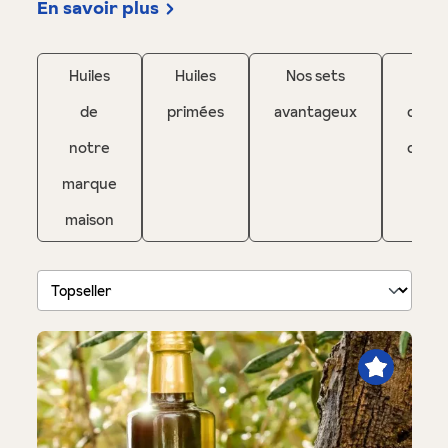
En savoir plus
Huiles
Huiles
Nos sets
Huile
de
primées
avantageux
d'oliv
notre
douc
marque
maison