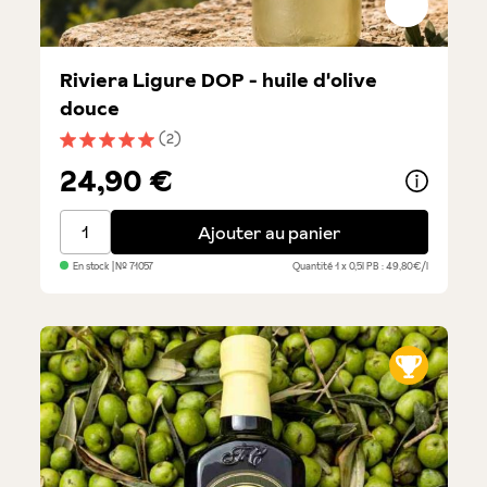
Riviera Ligure DOP - huile d'olive
douce
(2)
Note moyenne de 5 sur 5 étoiles
24,90 €
Riviera Ligure DOP - huile d'olive douce
Ajouter au panier
En stock
| №
71057
Quantité
1 x 0,5l
PB : 49,80€/l