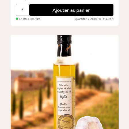
Olio Extra Vergine al Peperoncino - Quattrociocchi
Ajouter au panier
En stock
| №
71125
Quantité
1 x 250ml
PB : 51,60€/l