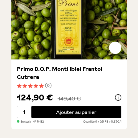
Primo D.O.P. Monti Iblei Frantoi
Cutrera
(0)
Note moyenne de 5 sur 5 étoiles
124,90 €
149,40 €
Primo D.O.P. Monti Iblei Frantoi Cutrera
Ajouter au panier
En stock
| №
71482
Quantité
6 x 0,5l
PB : 41,63€/l