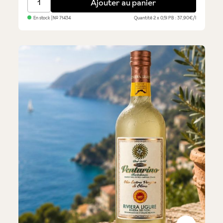
Ajouter au panier
En stock
| №
71434
Quantité
2 x 0,5l
PB : 37,90€/l