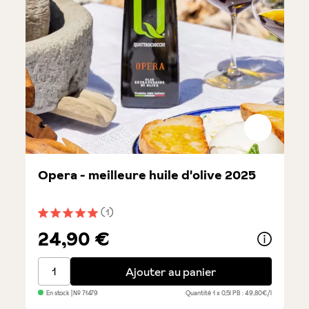
Opera - meilleure huile d'olive 2025
(1)
Note moyenne de 5 sur 5 étoiles
24,90 €
Opera - meilleure huile d'olive 2025
Ajouter au panier
En stock
| №
71479
Quantité
1 x 0,5l
PB : 49,80€/l