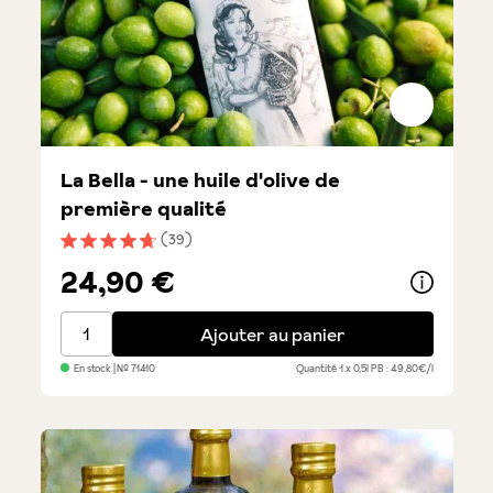
La Bella - une huile d'olive de
première qualité
(39)
Note moyenne de 4.6 sur 5 étoiles
24,90 €
La Bella - une huile d'olive de première qualité
Ajouter au panier
En stock
| №
71410
Quantité
1 x 0,5l
PB : 49,80€/l