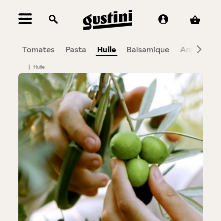
tenu principal
zza
Tomates
Pasta
Huile
Balsamique
Antipasti
|
Huile