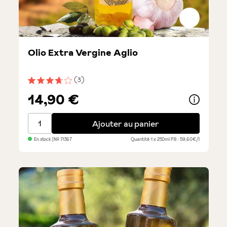
Olio Extra Vergine Aglio
(3)
Note moyenne de 3.6 sur 5 étoiles
14,90 €
Olio Extra Vergine Aglio
Ajouter au panier
En stock
| №
71367
Quantité
1 x 250ml
PB : 59,60€/l