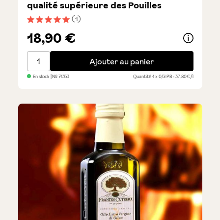
qualité supérieure des Pouilles
(1)
Note moyenne de 5 sur 5 étoiles
18,90 €
Maestro Frantoiano - Huile d'olive de qualité supérie
Ajouter au panier
En stock
| №
71353
Quantité
1 x 0,5l
PB : 37,80€/l