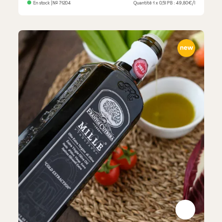
En stock
| №
71204
Quantité
1 x 0,5l
PB : 49,80€/l