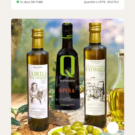
En stock
| №
71486
Quantité
1 x 3l
PB : 29,67€/l