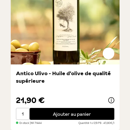
Antico Ulivo - Huile d'olive de qualité
supérieure
21,90 €
Antico Ulivo - Huile d'olive de qualité supérieure
Ajouter au panier
En stock
| №
71444
Quantité
1 x 0,5l
PB : 43,80€/l