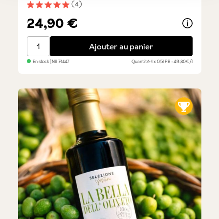
(4)
Note moyenne de 5 sur 5 étoiles
24,90 €
Superbo - Olio Award 2025
Ajouter au panier
En stock
| №
71447
Quantité
1 x 0,5l
PB : 49,80€/l