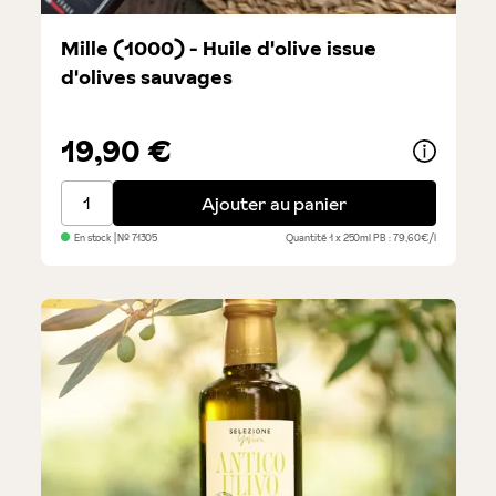
Mille (1000) - Huile d'olive issue
d'olives sauvages
19,90 €
Mille (1000) - Huile d'olive issue d'olives sauvages
Ajouter au panier
En stock
| №
71305
Quantité
1 x 250ml
PB : 79,60€/l