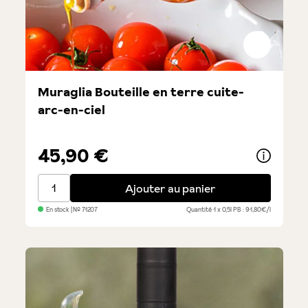
Muraglia Bouteille en terre cuite-
arc-en-ciel
45,90 €
Muraglia Bouteille en terre cuite- arc-en-ciel
Ajouter au panier
En stock
| №
71207
Quantité
1 x 0,5l
PB : 91,80€/l