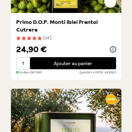
Primo D.O.P. Monti Iblei Frantoi
Cutrera
(24)
Note moyenne de 5 sur 5 étoiles
24,90 €
Primo D.O.P. Monti Iblei Frantoi Cutrera
Ajouter au panier
En stock
| №
71195
Quantité
1 x 0,5l
PB : 49,80€/l