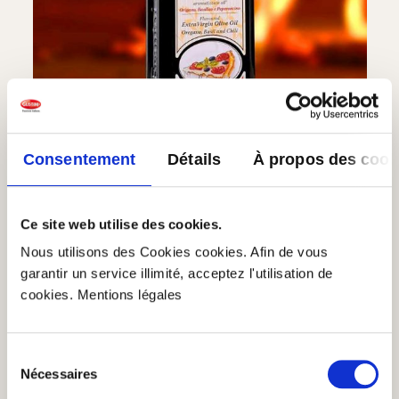
Consentement
Détails
À propos des cook
Huile aromatisée pour pizza et pâtes
(5)
Ce site web utilise des cookies.
Note moyenne de 5 sur 5 étoiles
12,90 €
Nous utilisons des Cookies cookies. Afin de vous
garantir un service illimité, acceptez l'utilisation de
Huile aromatisée pour pizza et pâtes
cookies. Mentions légales
Ajouter au panier
En stock
| №
71443
Quantité
1 x 250ml
PB : 51,60€/l
Sélection
Nécessaires
du
consentement