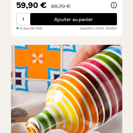
Note moyenne de 5 sur 5 étoiles
59,90 €
68,70 €
Terzetto Eccellenza - Trio d'huiles d'olives
Ajouter au panier
En stock
| №
71432
Quantité
3 x 0,5l
PB : 39,93€/l