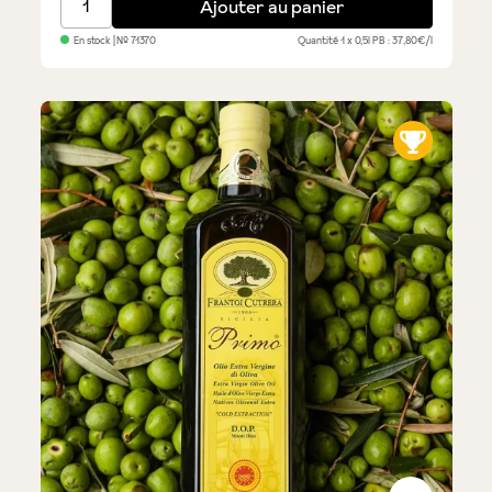
Ajouter au panier
En stock
| №
71370
Quantité
1 x 0,5l
PB : 37,80€/l