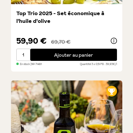
Top Trio 2025 - Set économique à
l'huile d'olive
59,90 €
69,70 €
Top Trio 2025 - Set économique à l'huile d'olive
Ajouter au panier
En stock
| №
71481
Quantité
3 x 0,5l
PB : 39,93€/l