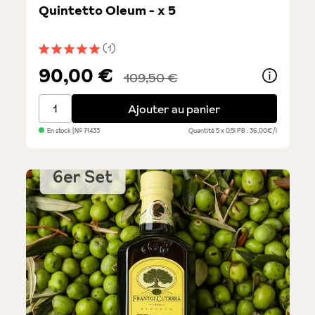
Quintetto Oleum - x 5
(1)
Note moyenne de 5 sur 5 étoiles
90,00 €
109,50 €
Quintetto Oleum - x 5
Ajouter au panier
En stock
| №
71433
Quantité
5 x 0,5l
PB : 36,00€/l