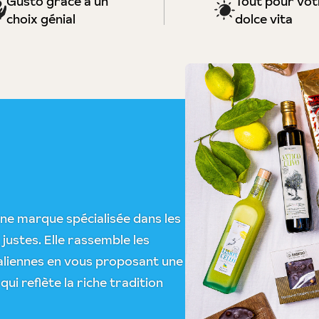
Gusto grâce à un
Tout pour vot
choix génial
dolce vita
ne marque spécialisée dans les
 justes. Elle rassemble les
italiennes en vous proposant une
i reflète la riche tradition