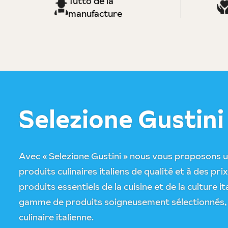
Tutto de la
manufacture
Selezione Gustini
Avec « Selezione Gustini » nous vous proposons u
produits culinaires italiens de qualité et à des prix
produits essentiels de la cuisine et de la culture 
gamme de produits soigneusement sélectionnés, qu
culinaire italienne.