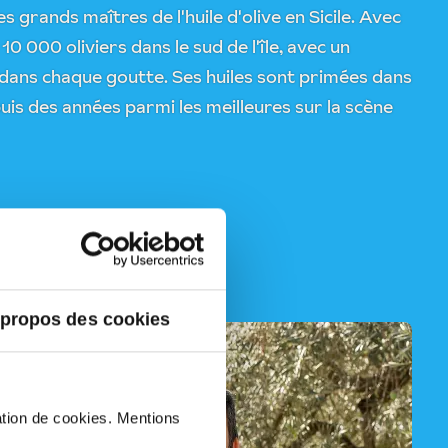
s grands maîtres de l'huile d'olive en Sicile. Avec
 10 000 oliviers dans le sud de l'île, avec un
dans chaque goutte. Ses huiles sont primées dans
uis des années parmi les meilleures sur la scène
 propos des cookies
sation de cookies. Mentions