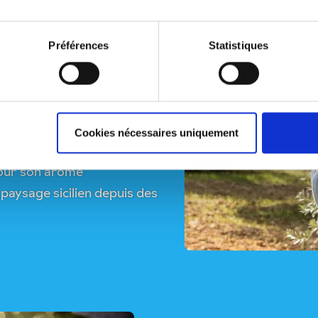
re Cutrera
Préférences
Statistiques
tié ait donné naissance à un
a, que nous produisons en
Cookies nécessaires uniquement
ir de la variété d'olive
 pour son arôme
 paysage sicilien depuis des