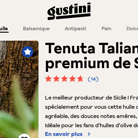
uile
Balsamique
Antipasti
Pain
Dolc
Tenuta Talian
premium de S
(14)
Note moyenne de 4.8 sur 5 étoiles
Le meilleur producteur de Sicile ! F
spécialement pour vous cette huile 
agréable, des douces notes amères, 
Idéale pour les fans d'huiles d'oliv
En savoir plus