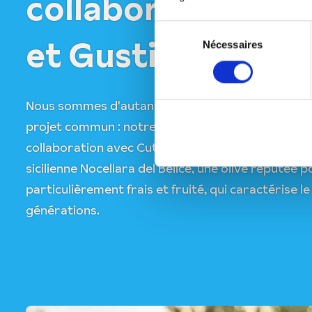
collaboration ent
Sélection
et Gustini
Nécessaires
du
consentement
Nous sommes d'autant plus heureux que cette ami
projet commun : notre huile d'olive Tenuta Italian
collaboration avec Cutrera. Elle est obtenue à part
sicilienne Nocellara del Belice, une olive réputée
particulièrement frais et fruité, qui caractérise le
générations.