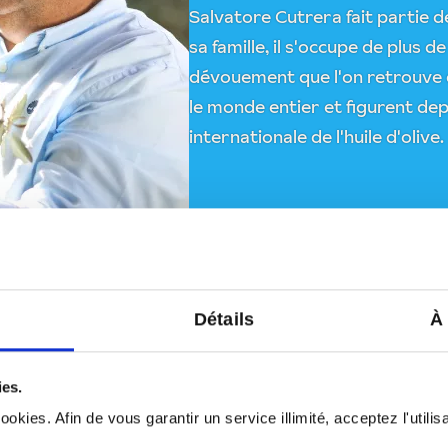
Salvatore Cutrera fait partie de
sa famille, il s'occupe de plus de
dévouement que l'on retrouve 
le monde entier et figurent dep
internationale de l'huile d'olive.
Détails
À
issue d'une
ies.
okies. Afin de vous garantir un service illimité, acceptez l'utili