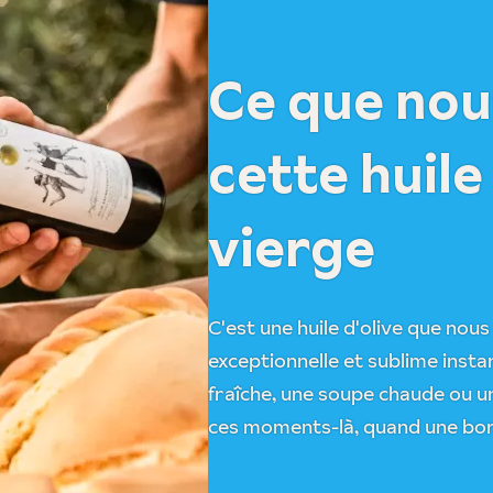
Ce que nou
cette huile
vierge
C'est une huile d'olive que nous 
exceptionnelle et sublime insta
fraîche, une soupe chaude ou un
ces moments-là, quand une bonne