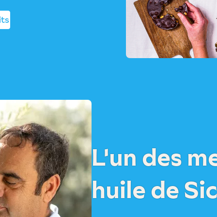
its
L'un des me
huile de Sic