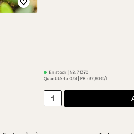
En stock
| №:
71370
Quantité
1 x 0,5l
PB : 37,80€/l
Quantité de produit : Entrez la quantité souha