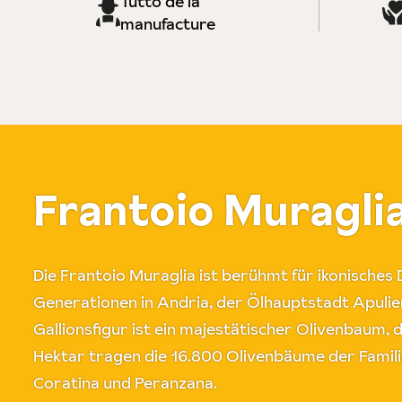
Tutto de la
manufacture
Frantoio Muragli
Die Frantoio Muraglia ist berühmt für ikonisches 
Generationen in Andria, der Ölhauptstadt Apulie
Gallionsfigur ist ein majestätischer Olivenbaum, 
Hektar tragen die 16.800 Olivenbäume der Famili
Coratina und Peranzana.