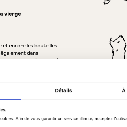
ra vierge
e et encore les bouteilles
z également dans
aux en terre cuite sont de
itionnelle et peints à la
le.
Tous les produits de Pou
Détails
À
Profil de la région
ies.
okies. Afin de vous garantir un service illimité, acceptez l'utili