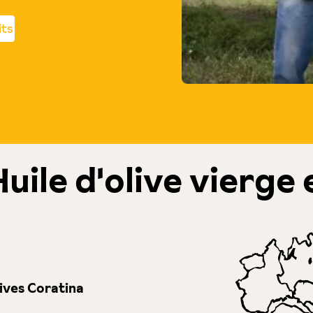
its
uile d'olive vierge 
lives Coratina