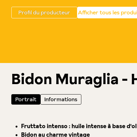
Profil du producteur
Afficher tous les produ
Bidon Muraglia - H
Portrait
Informations
Fruttato intenso : huile intense à base d'o
Bidon au charme vintage