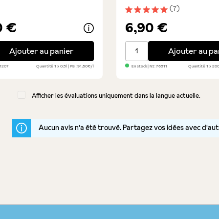
(7)
Note moyenne de 5 sur 5 é
0 €
6,90 €
Bouteille en terre cuite- arc-en-ciel
Amaretti morbidi al limo
Ajouter au panier
Ajouter au pa
1207
Quantité
1 x 0,5l
PB : 91,80€/l
En stock
| №:
76511
Quantité
1 x 20
Afficher les évaluations uniquement dans la langue actuelle.
Aucun avis n'a été trouvé. Partagez vos idées avec d'au