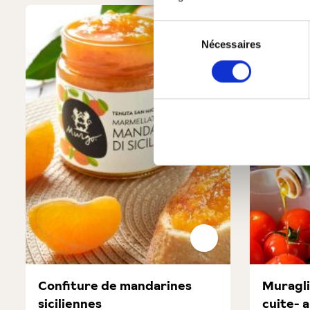
Produktgalerie überspringen
Sélection
Nécessaires
du
consentement
Confiture de mandarines
Muragli
siciliennes
cuite- 