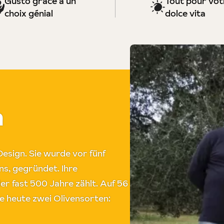
Gusto grâce à un
Tout pour vot
choix génial
dolce vita
a
Design. Sie wurde vor fünf
ns, gegründet. Ihre
der fast 500 Jahre zählt. Auf 56
e heute zwei Olivensorten: