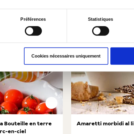
Préférences
Statistiques
Cookies nécessaires uniquement
a Bouteille en terre
Amaretti morbidi al 
arc-en-ciel