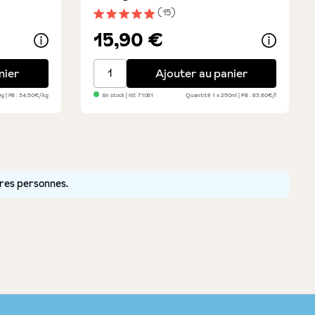
(15)
toiles
Note moyenne de 4.9 sur 5 étoiles
15,90 €
ne
Il Classico - 2 medaglie d'oro - stagionato 
nier
Ajouter au panier
0g
PB : 34,50€/kg
En stock
| №:
71061
Quantité
1 x 250ml
PB : 63,60€/l
tres personnes.