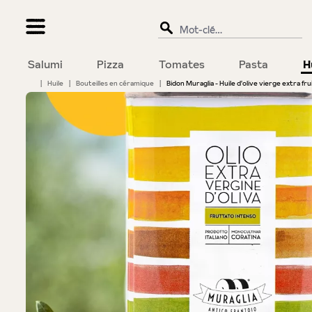
recherche
Passer à la navigation principale
Salumi
Pizza
Tomates
Pasta
H
|
Huile
|
Bouteilles en céramique
|
Bidon Muraglia - Huile d'olive vierge extra fru
Bildergalerie überspringen