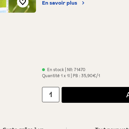
En savoir plus
En stock
| №:
71470
Quantité
1 x 1l
PB : 35,90€/1
Quantité de produit : Entrez la quantité souha