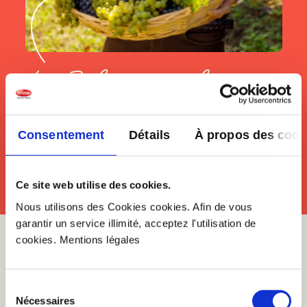
Le Balsamico de
Claudio
Avec le Balsamico de la plus ancienne Acetaia
Consentement
Détails
À propos des cook
de Modène, vous composerez les plus belles
saveurs pour vos plats.
Ce site web utilise des cookies.
Lire la suite
Nous utilisons des Cookies cookies. Afin de vous
garantir un service illimité, acceptez l'utilisation de
cookies. Mentions légales
Gusto grâce à une incroyable
sélection
Sélection
Nécessaires
du