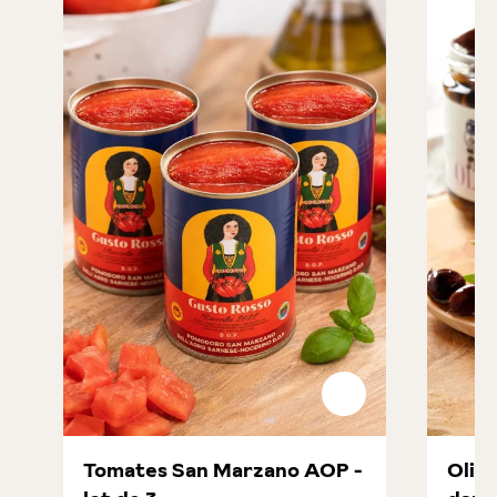
Tomates San Marzano AOP -
Oliv