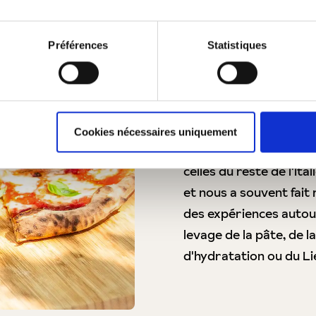
Yay, Piz
Préférences
Statistiques
Le midi, au bureau, o
table de la cuisine. No
régulièrement pourquo
Cookies nécessaires uniquement
savoir que la culture e
celles du reste de l'It
et nous a souvent fait r
des expériences autour
levage de la pâte, de l
d'hydratation ou du Li