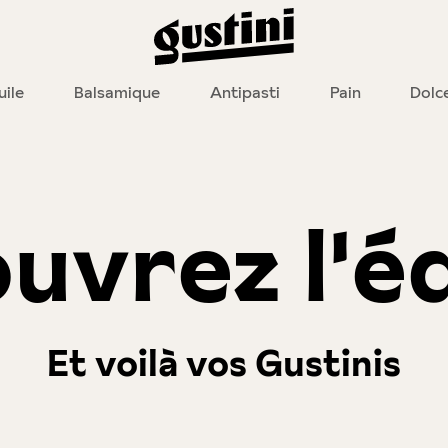
uile
Balsamique
Antipasti
Pain
Dolc
uvrez l'é
Et voilà vos Gustinis