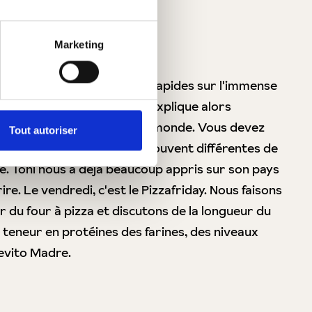
zafriday!
Marketing
n mange souvent des pâtes rapides sur l'immense
tre collègue napolitain Toni explique alors
i Naples est le nombril du monde. Vous devez
Tout autoriser
t l'histoire de Naples sont souvent différentes de
alie. Toni nous a déjà beaucoup appris sur son pays
ire. Le vendredi, c'est le Pizzafriday. Nous faisons
 du four à pizza et discutons de la longueur du
a teneur en protéines des farines, des niveaux
evito Madre.