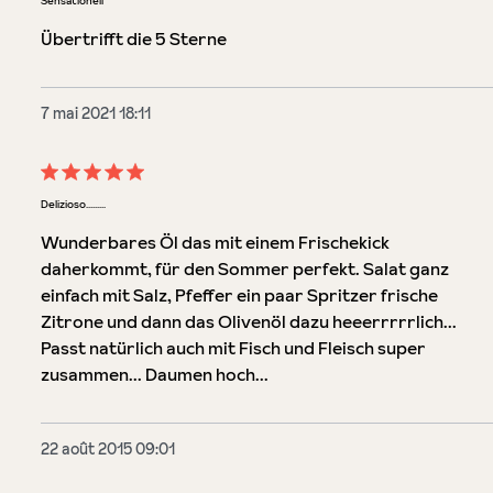
Sensationell
Übertrifft die 5 Sterne
7 mai 2021 18:11
Évaluation avec une note de 5 sur 5 étoiles
Delizioso.........
Wunderbares Öl das mit einem Frischekick
daherkommt, für den Sommer perfekt. Salat ganz
einfach mit Salz, Pfeffer ein paar Spritzer frische
Zitrone und dann das Olivenöl dazu heeerrrrrlich...
Passt natürlich auch mit Fisch und Fleisch super
zusammen... Daumen hoch...
22 août 2015 09:01