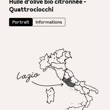
Huile d'olive bio citronnée -
Quattrociocchi
Portrait
Informations