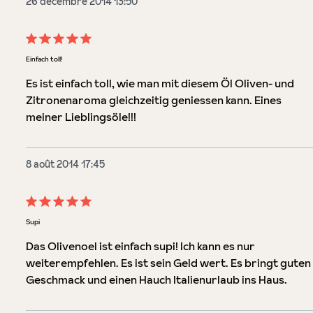
26 décembre 2014 13:50
Évaluation avec une note de 5 sur 5 étoiles
Einfach toll!
Es ist einfach toll, wie man mit diesem Öl Oliven- und
Zitronenaroma gleichzeitig geniessen kann. Eines
meiner Lieblingsöle!!!
8 août 2014 17:45
Évaluation avec une note de 5 sur 5 étoiles
Supi
Das Olivenoel ist einfach supi! Ich kann es nur
weiterempfehlen. Es ist sein Geld wert. Es bringt guten
Geschmack und einen Hauch Italienurlaub ins Haus.