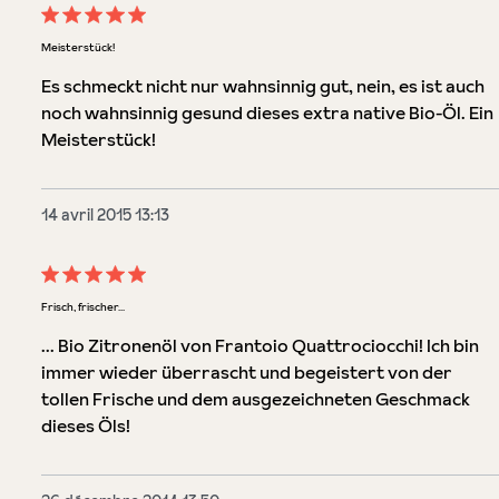
Évaluation avec une note de 5 sur 5 étoiles
Meisterstück!
Es schmeckt nicht nur wahnsinnig gut, nein, es ist auch
noch wahnsinnig gesund dieses extra native Bio-Öl. Ein
Meisterstück!
14 avril 2015 13:13
Évaluation avec une note de 5 sur 5 étoiles
Frisch, frischer...
... Bio Zitronenöl von Frantoio Quattrociocchi! Ich bin
immer wieder überrascht und begeistert von der
tollen Frische und dem ausgezeichneten Geschmack
dieses Öls!