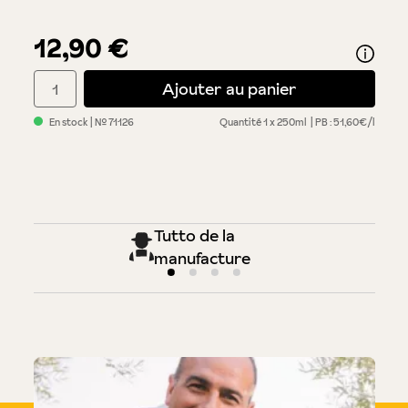
12,90 €
Quantité de produit : Entrez la quantité souhaitée ou utilisez 
Ajouter au panier
En stock
| №
71126
Quantité
1 x 250ml
PB : 51,60€/l
Tutto de la
manufacture