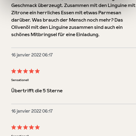
Geschmack überzeugt. Zusammen mit den Linguine mit
Zitrone ein herrliches Essen mit etwas Parmesan
darüber. Was brauch der Mensch noch mehr? Das
Olivenöl mit den Linguine zusammen sind auch ein
schönes Mitbringsel für eine Einladung.
16 janvier 2022 06:17
Évaluation avec une note de 5 sur 5 étoiles
Sensationell
Übertrifft die 5 Sterne
16 janvier 2022 06:17
Évaluation avec une note de 5 sur 5 étoiles