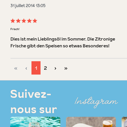
31 juillet 2014 13:05
Évaluation avec une note de 5 sur 5 étoiles
Frisch!
Dies ist mein Lieblingsöl im Sommer. Die Zitronige
Frische gibt den Speisen so etwas Besonderes!
Page
Page
1
2
Suivez-
Instagram
nous sur