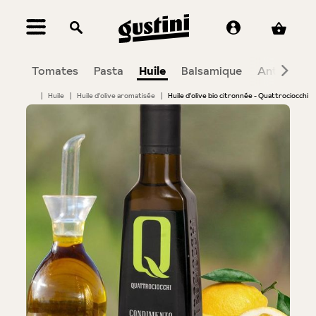
tenu principal
zza
Tomates
Pasta
Huile
Balsamique
Antipasti
|
Huile
|
Huile d'olive aromatisée
|
Huile d'olive bio citronnée - Quattrociocchi
Bildergalerie überspringen