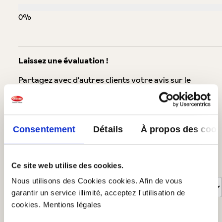
0%
Laissez une évaluation !
Partagez avec d'autres clients votre avis sur le
produit.
Rédiger un avis
Consentement
Détails
À propos des cook
Afficher les évaluations uniquement dans la langue actuelle.
Ce site web utilise des cookies.
Trié par
Nous utilisons des Cookies cookies. Afin de vous
garantir un service illimité, acceptez l'utilisation de
1
-
10
de
16
évaluations
cookies. Mentions légales