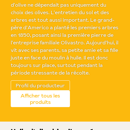
d'olive ne dépendait pas uniquement du
choix des olives. L'entretien du sol et des
arbres est tout aussi important. Le grand-
père d'Americo a planté les premiers arbres
en 1850, posant ainsi la première pierre de
l'entreprise familiale Olivastro. Aujourd'hui, il
vit avec ses parents, sa petite amie et sa fille
juste en face du moulin à huile. Il est donc
toujours sur place, surtout pendant la
période stressante de la récolte.
Profil du producteur
Afficher tous les
produits