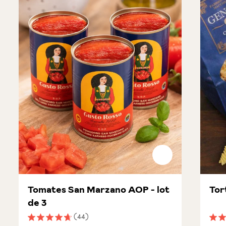
Tomates San Marzano AOP - lot
Tor
de 3
(44)