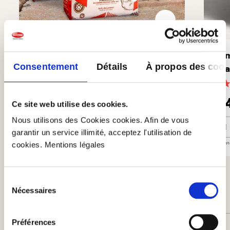
3 x Farine 00 napolitaine -
Sem
Consentement
Détails
À propos des cook
Caputo Cuoco
Gra
(5)
Note moyenne de 5 sur 5 étoiles
Note
7,90 €
3,
8,97 €
Ce site web utilise des cookies.
Nous utilisons des Cookies cookies. Afin de vous
3 x Farine 00 napolitaine - Caputo Cuoco
Semo
Ajouter au panier
garantir un service illimité, acceptez l'utilisation de
cookies. Mentions légales
En stock
| №
68131
Quantité
3 x 1kg
PB : 2,63€/kg
En st
4 sur 4 évaluations
Sélection
Nécessaires
du
Note moyenne de 5 sur 5 étoiles
5 de 5 Étoiles
consentement
Préférences
Parfait (4)