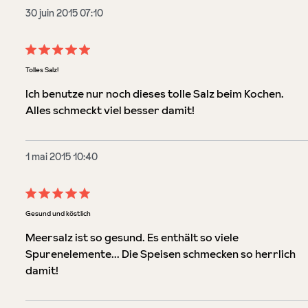
30 juin 2015 07:10
Évaluation avec une note de 5 sur 5 étoiles
Tolles Salz!
Ich benutze nur noch dieses tolle Salz beim Kochen.
Alles schmeckt viel besser damit!
1 mai 2015 10:40
Évaluation avec une note de 5 sur 5 étoiles
Gesund und köstlich
Meersalz ist so gesund. Es enthält so viele
Spurenelemente... Die Speisen schmecken so herrlich
damit!