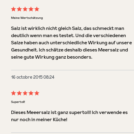
Évaluation avec une note de 5 sur 5 étoiles
Meine Wertschätzung
Salz ist wirklich nicht gleich Salz, das schmeckt man
deutlich wenn man es testet. Und die verschiedenen
Salze haben auch unterschiedliche Wirkung auf unsere
Gesundheit. Ich schätze deshalb dieses Meersalz und
seine gute Wirkung ganz besonders.
16 octobre 2015 08:24
Évaluation avec une note de 5 sur 5 étoiles
Supertoll!
Dieses Meeersalz ist ganz supertoll! Ich verwende es
nur noch in meiner Küche!