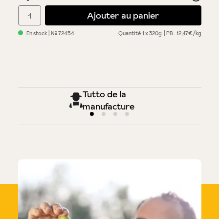
Quantité de produit : Entrez la quantité souhaitée ou utilisez 
Ajouter au panier
En stock
| №
72454
Quantité
1 x 320g
PB : 12,47€/kg
Tutto de la
manufacture