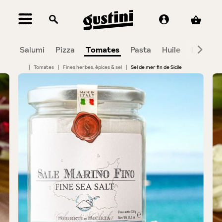
tenu principal
Salumi
Pizza
Tomates
Pasta
Huile
Balsami
|
Tomates
|
Fines herbes, épices & sel
|
Sel de mer fin de Sicile
Bildergalerie überspringen