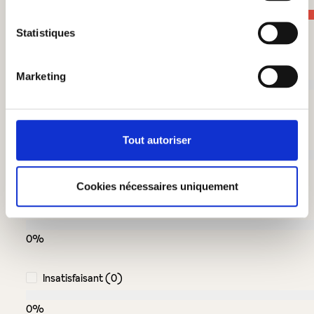
100%
Statistiques
Très bien (0)
Marketing
0%
Bien (0)
Tout autoriser
0%
Cookies nécessaires uniquement
Acceptable (0)
0%
Insatisfaisant (0)
0%