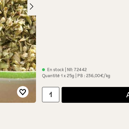
En stock
| №:
72442
Quantité
1 x 25g
PB : 236,00€/kg
Quantité de produit : Entrez la quantité souha