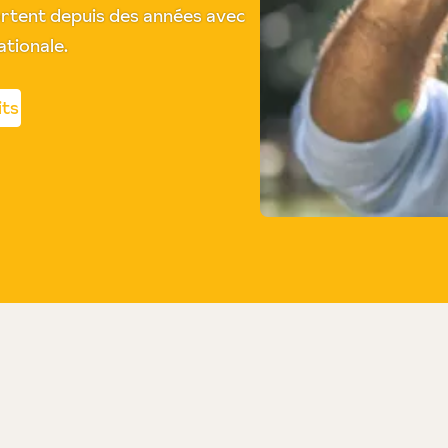
portent depuis des années avec
ationale.
its