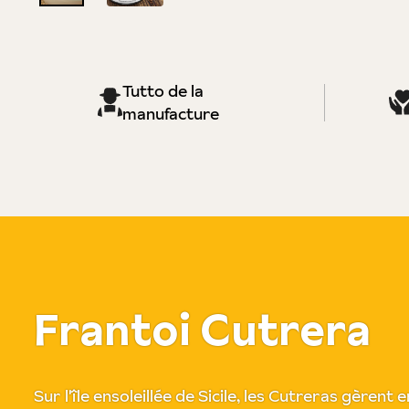
Tutto de la
manufacture
Frantoi Cutrera
Sur l'île ensoleillée de Sicile, les Cutreras gèrent