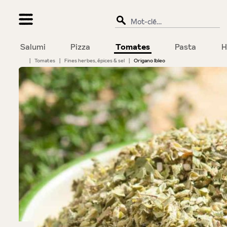
recherche
Passer à la navigation principale
Salumi
Pizza
Tomates
Pasta
H
|
Tomates
|
Fines herbes, épices & sel
|
Origano Ibleo
Bildergalerie überspringen