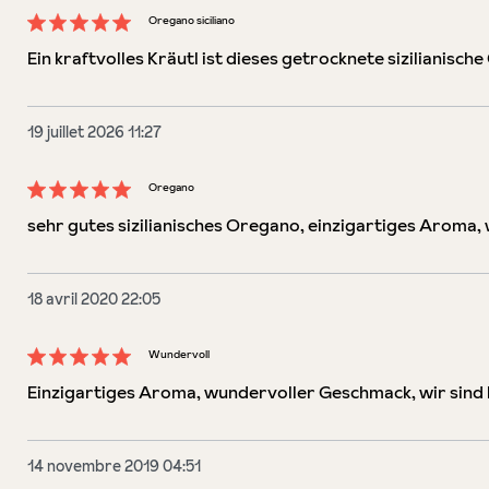
Oregano siciliano
Évaluation avec une note de 5 sur 5 étoiles
Ein kraftvolles Kräutl ist dieses getrocknete sizilianisc
19 juillet 2026 11:27
Oregano
Évaluation avec une note de 5 sur 5 étoiles
sehr gutes sizilianisches Oregano, einzigartiges Aroma
18 avril 2020 22:05
Wundervoll
Évaluation avec une note de 5 sur 5 étoiles
Einzigartiges Aroma, wundervoller Geschmack, wir sind b
14 novembre 2019 04:51