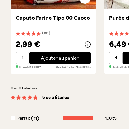
Caputo Farine Tipo 00 Cuoco
Purée d
(88)
Note moyenne de 4.8 sur 5 étoiles
Note moye
2,99 €
6,49
Caputo Farine Tipo 00 Cuoco
Purée de 
Ajouter au panier
En stock
| №:
68057
Quantité
1 x 1kg
PB : 2,99€/kg
En stock
| №:
8
11 sur 11 évaluations
5 de 5 Étoiles
Note moyenne de 5 sur 5 étoiles
Parfait (11)
100%