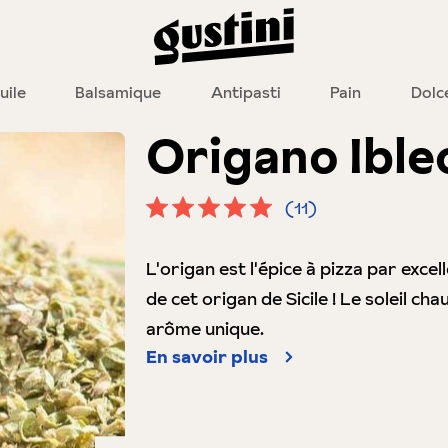
uile
Balsamique
Antipasti
Pain
Dolc
Origano Ible
(11)
Note moyenne de 5 sur 5 étoiles
L'origan est l'épice à pizza par exce
de cet origan de Sicile ! Le soleil c
arôme unique.
En savoir plus