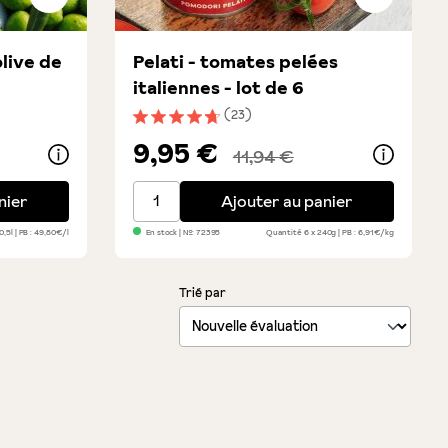
olive de
Pelati - tomates pelées
italiennes - lot de 6
(23)
 étoiles
Note moyenne de 4.6 sur 5 étoiles
9,95 €
11,94 €
e de première qualité
Pelati - tomates pelées italiennes - lot de 6
nier
Ajouter au panier
 0,5l
PB : 49,80€/l
En stock
| №:
72395
Quantité
6 x 240g
PB : 6,91€/kg
Trié par