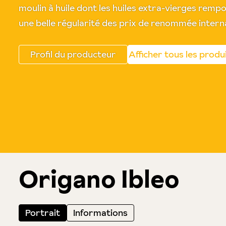
moulin à huile dont les huiles extra-vierges rem
une belle régularité des prix de renommée intern
Profil du producteur
Afficher tous les produ
Origano Ibleo
Portrait
Informations