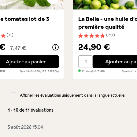
e tomates lot de 3
La Bella - une huile d'
première qualité
(0)
(39)
nne de 5 sur 5 étoiles
Note moyenne de 4.6 sur 5
 €
24,90 €
7,47 €
tomates lot de 3
La Bella - une huile d'oliv
Ajouter au panier
Ajouter au pa
1232
Quantité
3 x 350g
PB : 6,18€/kg
En stock
| №:
71410
Quantité
1 x
Afficher les évaluations uniquement dans la langue actuelle.
1
-
10
de
11
évaluations
3 août 2026 15:04