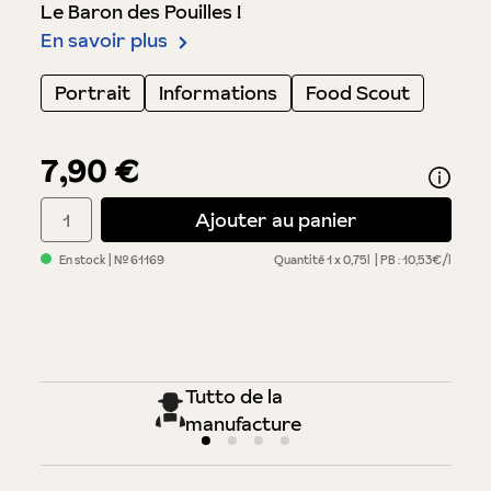
Le Baron des Pouilles !
En savoir plus
Portrait
Informations
Food Scout
7,90 €
Quantité de produit : Entrez la quantité souhaitée ou utilisez 
Ajouter au panier
En stock
| №
61169
Quantité
1 x 0,75l
PB : 10,53€/l
Tutto de la
manufacture