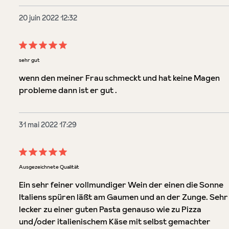
20 juin 2022 12:32
Évaluation avec une note de 5 sur 5 étoiles
sehr gut
wenn den meiner Frau schmeckt und hat keine Magen
probleme dann ist er gut .
31 mai 2022 17:29
Évaluation avec une note de 5 sur 5 étoiles
Ausgezeichnete Qualität
Ein sehr feiner vollmundiger Wein der einen die Sonne
Italiens spüren läßt am Gaumen und an der Zunge. Sehr
lecker zu einer guten Pasta genauso wie zu Pizza
und/oder italienischem Käse mit selbst gemachter