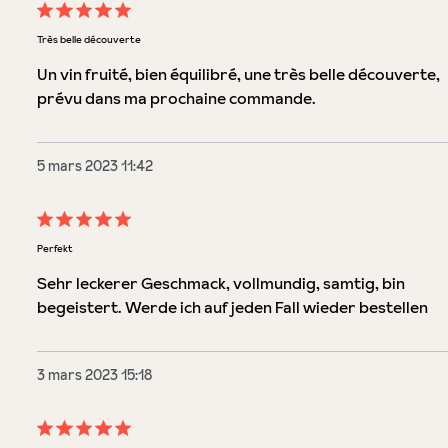
Évaluation avec une note de 5 sur 5 étoiles
Très belle découverte
Un vin fruité, bien équilibré, une très belle découverte,
prévu dans ma prochaine commande.
5 mars 2023 11:42
Évaluation avec une note de 5 sur 5 étoiles
Perfekt
Sehr leckerer Geschmack, vollmundig, samtig, bin
begeistert. Werde ich auf jeden Fall wieder bestellen
3 mars 2023 15:18