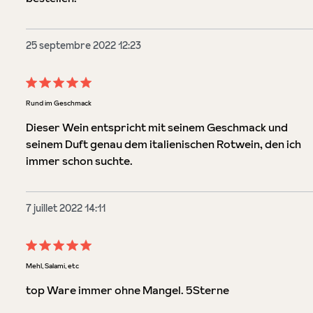
25 septembre 2022 12:23
Évaluation avec une note de 5 sur 5 étoiles
Rund im Geschmack
Dieser Wein entspricht mit seinem Geschmack und
seinem Duft genau dem italienischen Rotwein, den ich
immer schon suchte.
7 juillet 2022 14:11
Évaluation avec une note de 5 sur 5 étoiles
Mehl, Salami, etc
top Ware immer ohne Mangel. 5Sterne