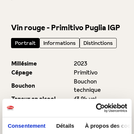
Vin rouge - Primitivo Puglia IGP
Portrait
Informations
Distinctions
Millésime
2023
Cépage
Primitivo
Bouchon
Bouchon
technique
Teneur en alcool
13 % vol.
Sucres résiduels
14 g / l
Acidité totale
5,70 g / l
Température de
Consentement
Détails
À propos des cook
16-18 °C