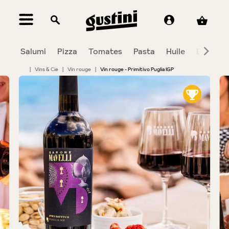
tenu principal
Salumi
Pizza
Tomates
Pasta
Huile
Balsami
|
Vins & Cie
|
Vin rouge
|
Vin rouge - Primitivo Puglia IGP
Bildergalerie überspringen