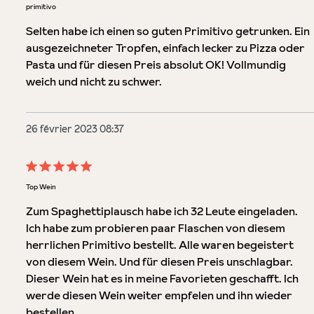
Évaluation avec une note de 5 sur 5 étoiles
primitivo
Selten habe ich einen so guten Primitivo getrunken. Ein
ausgezeichneter Tropfen, einfach lecker zu Pizza oder
Pasta und für diesen Preis absolut OK! Vollmundig
weich und nicht zu schwer.
26 février 2023 08:37
Évaluation avec une note de 5 sur 5 étoiles
Top Wein
Zum Spaghettiplausch habe ich 32 Leute eingeladen.
Ich habe zum probieren paar Flaschen von diesem
herrlichen Primitivo bestellt. Alle waren begeistert
von diesem Wein. Und für diesen Preis unschlagbar.
Dieser Wein hat es in meine Favorieten geschafft. Ich
werde diesen Wein weiter empfelen und ihn wieder
bestellen.