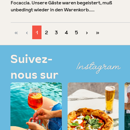
Focaccia. Unsere Gäste waren begeistert, muß
unbedingt wieder in den Warenkorb.....
Page
Page
Page
Page
Page
1
2
3
4
5
Suivez-
Instagram
nous sur