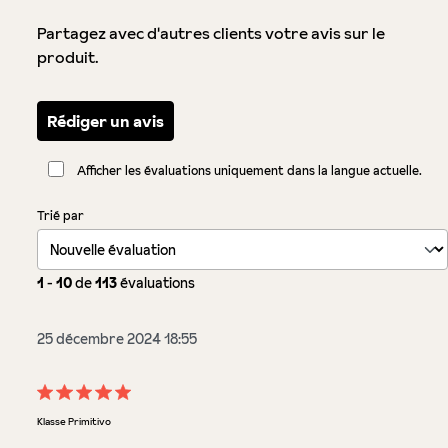
Partagez avec d'autres clients votre avis sur le
produit.
Rédiger un avis
Afficher les évaluations uniquement dans la langue actuelle.
Trié par
1
-
10
de
113
évaluations
25 décembre 2024 18:55
Évaluation avec une note de 5 sur 5 étoiles
Klasse Primitivo