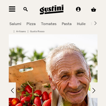
tenu principal
Salumi
Pizza
Tomates
Pasta
Huile
Balsami
|
Artisans
|
Gusto Rosso
Bildergalerie überspringen