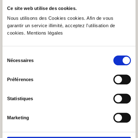
Ce site web utilise des cookies.
Nous utilisons des Cookies cookies. Afin de vous
Traité directement après la
garantir un service illimité, acceptez l'utilisation de
récolte
cookies. Mentions légales
Il s'agit souvent de petites exploitations
familiales qui récoltent encore à la main. Ces
Sélection
Nécessaires
précieuses Pomodori sont immédiatement
du
consentement
traitées toutes fraîches, afin de préserver
l'arôme incomparable et le meilleur goût des
Préférences
tomates, gorgées de soleil.
Statistiques
Marketing