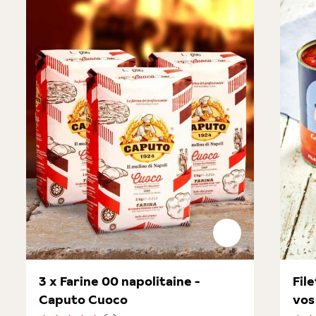
3 x Farine 00 napolitaine -
Fil
Caputo Cuoco
vos 