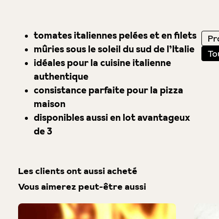
tomates italiennes pelées et en filets
Pro
mûries sous le soleil du sud de l’Italie
To
idéales pour la cuisine italienne
authentique
consistance parfaite pour la pizza
maison
disponibles aussi en lot avantageux
de 3
Les clients ont aussi acheté
Vous aimerez peut-être aussi
Produktgalerie überspringen