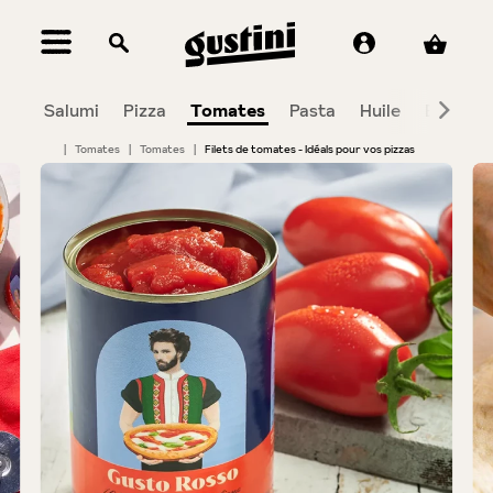
tenu principal
Salumi
Pizza
Tomates
Pasta
Huile
Balsami
|
Tomates
|
Tomates
|
Filets de tomates - Idéals pour vos pizzas
Bildergalerie überspringen