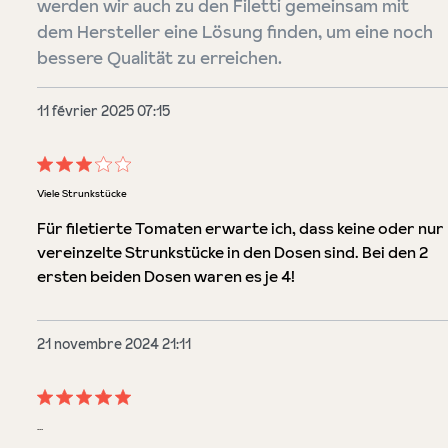
werden wir auch zu den Filetti gemeinsam mit
dem Hersteller eine Lösung finden, um eine noch
bessere Qualität zu erreichen.
11 février 2025 07:15
Évaluation avec une note de 3 sur 5 étoiles
Viele Strunkstücke
Für filetierte Tomaten erwarte ich, dass keine oder nur
vereinzelte Strunkstücke in den Dosen sind. Bei den 2
ersten beiden Dosen waren es je 4!
21 novembre 2024 21:11
Évaluation avec une note de 5 sur 5 étoiles
...