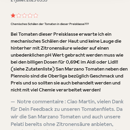
21 juillet 2025 05:33
Évaluation avec une note de 1 sur 5 étoiles
Chemisches Schälen der Tomaten in dieser Preisklasse???
Bei Tomaten dieser Preisklasse erwarte ich ein
mechanisches Schälen der Haut und keine Lauge die
hinterher mit Zitronensäure wieder auf einen
unbedenklichen pH Wert gebracht werden muss wie
bei den billigen Dosen für 0,69€ im Aldi oder Lidl!!
(siehe Zutatenliste) San Marzano Tomaten neben den
Piennolo sind die Oberliga bezüglich Geschmack und
Preis und so sollten sie auch behandelt werden und
nicht mit viel Chemie verarbeitet werden!
Notre commentaire : Ciao Martin, vielen Dank
für Dein Feedback zu unseren Tomatenfilets. Da
wir die San Marzano Tomaten und auch unsere
Pelati bereits ohne Zitronensäure anbieten,