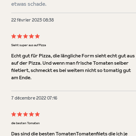
etwas schade.
22 février 2023 08:38
Évaluation avec une note de 5 sur 5 étoiles
Sieht super aus auf Pizza
Echt gut für Pizza, die längliche Form sieht echt gut aus
auf der Pizza. Und wenn man frische Tomaten selber
filetiert, schmeckt es bei weitem nicht so tomatig gut
am Ende.
7 décembre 2022 07:16
Évaluation avec une note de 5 sur 5 étoiles
die besten Tomaten
Das sind die besten TomatenTomatenfilets die ich je