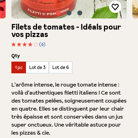
Filets de tomates - Idéals pour
vos pizzas
(6)
Note moyenne de 4 sur 5 étoiles
auswählen
Qty
1 pc
Lot de 3
Lot de 6
L'arôme intense, le rouge tomate intense :
voilà d'authentiques filetti italiens ! Ce sont
des tomates pelées, soigneusement coupées
en quatre. Elles se distinguent par leur chair
très épaisse et sont conservées dans un jus
super onctueux. Une véritable astuce pour
les pizzas & cie.