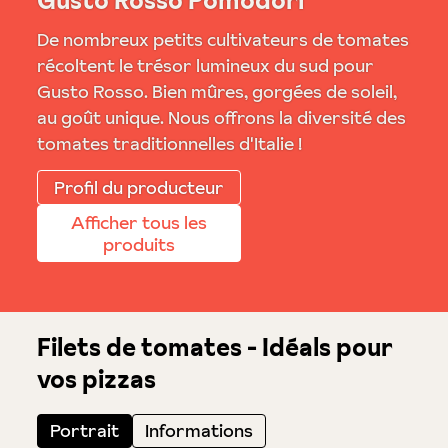
Gusto Rosso Pomodori
De nombreux petits cultivateurs de tomates
récoltent le trésor lumineux du sud pour
Gusto Rosso. Bien mûres, gorgées de soleil,
au goût unique. Nous offrons la diversité des
tomates traditionnelles d'Italie !
Profil du producteur
Afficher tous les
produits
Filets de tomates - Idéals pour
vos pizzas
Portrait
Informations