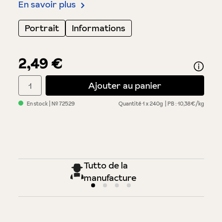
En savoir plus
Portrait
Informations
2,49 €
Quantité de produit : Entrez la quantité souhaitée ou utilisez 
Ajouter au panier
En stock
| №
72529
Quantité
1 x 240g
PB : 10,38€/kg
Tutto de la
manufacture