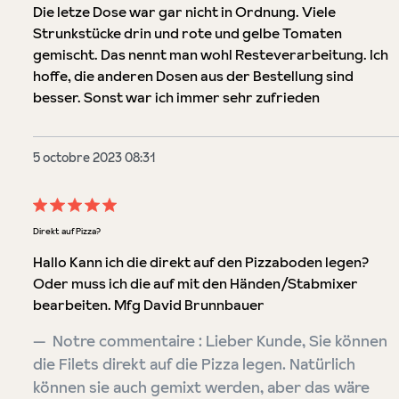
Die letze Dose war gar nicht in Ordnung. Viele
Strunkstücke drin und rote und gelbe Tomaten
gemischt. Das nennt man wohl Resteverarbeitung. Ich
hoffe, die anderen Dosen aus der Bestellung sind
besser. Sonst war ich immer sehr zufrieden
5 octobre 2023 08:31
Évaluation avec une note de 5 sur 5 étoiles
Direkt auf Pizza?
Hallo Kann ich die direkt auf den Pizzaboden legen?
Oder muss ich die auf mit den Händen/Stabmixer
bearbeiten. Mfg David Brunnbauer
Notre commentaire : Lieber Kunde, Sie können
die Filets direkt auf die Pizza legen. Natürlich
können sie auch gemixt werden, aber das wäre