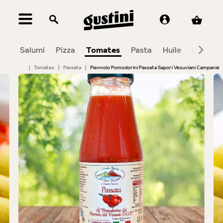
tenu principal
Salumi
Pizza
Tomates
Pasta
Huile
Balsami
|
Tomates
|
Passata
|
Piennolo Pomodorini Passata Sapori Vesuviani Campanie
Bildergalerie überspringen