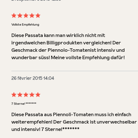
Évaluation avec une note de 5 sur 5 étoiles
Vollste Empfehlung
Diese Passata kann man wirklich nicht mit
irgendwelchen Billigprodukten vergleichen! Der
Geschmack der Piennolo-Tomatenist intensiv und
wunderbar süss! Meine vollste Empfehlung dafür!
26 février 2015 14:04
Évaluation avec une note de 5 sur 5 étoiles
7 Sterne! *******
Diese Passata aus Piennoli-Tomaten muss ich einfach
weiterempfehlen! Der Geschmack ist unverwechselbar
und intensiv! 7 Sterne!*******