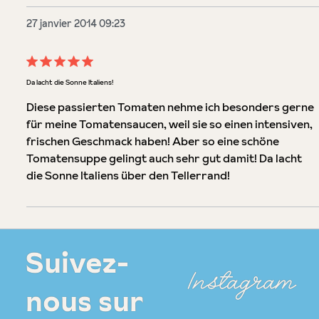
27 janvier 2014 09:23
Évaluation avec une note de 5 sur 5 étoiles
Da lacht die Sonne Italiens!
Diese passierten Tomaten nehme ich besonders gerne
für meine Tomatensaucen, weil sie so einen intensiven,
frischen Geschmack haben! Aber so eine schöne
Tomatensuppe gelingt auch sehr gut damit! Da lacht
die Sonne Italiens über den Tellerrand!
Suivez-
Instagram
nous sur