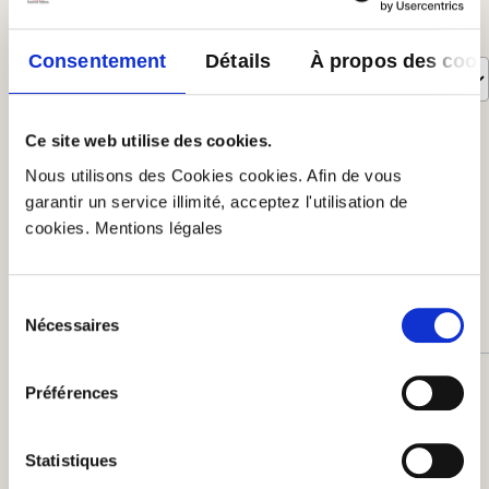
Trié par
Consentement
Détails
À propos des cook
8
évaluations
Ce site web utilise des cookies.
Nous utilisons des Cookies cookies. Afin de vous
24 novembre 2023 13:58
garantir un service illimité, acceptez l'utilisation de
cookies. Mentions légales
Évaluation avec une note de 5 sur 5 étoiles
Mega lecker
... leider für den Alltag zu teuer.
Sélection
Nécessaires
du
consentement
14 février 2022 19:35
Préférences
Statistiques
Évaluation avec une note de 3 sur 5 étoiles
Nicht mein Geschmack, leider