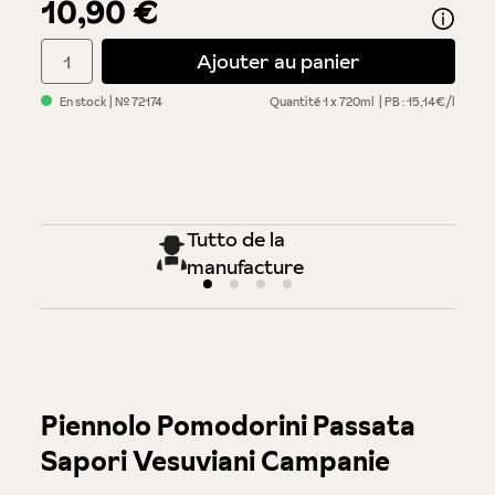
10,90 €
Quantité de produit : Entrez la quantité souhaitée ou utilisez 
Ajouter au panier
En stock
| №
72174
Quantité
1 x 720ml
PB : 15,14€/l
Tutto de la
manufacture
Piennolo Pomodorini Passata
Sapori Vesuviani Campanie