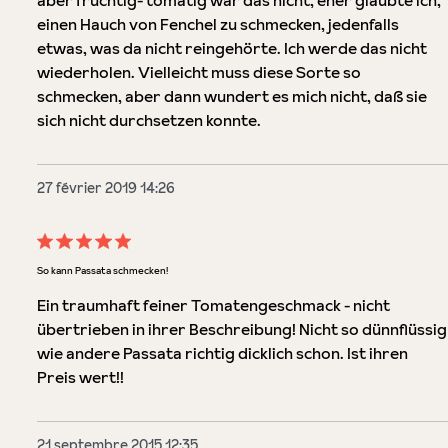
aber fruchtig- tomatig war das nicht, eher glaubte ich,
einen Hauch von Fenchel zu schmecken, jedenfalls
etwas, was da nicht reingehörte. Ich werde das nicht
wiederholen. Vielleicht muss diese Sorte so
schmecken, aber dann wundert es mich nicht, daß sie
sich nicht durchsetzen konnte.
27 février 2019 14:26
Évaluation avec une note de 5 sur 5 étoiles
So kann Passata schmecken!
Ein traumhaft feiner Tomatengeschmack - nicht
übertrieben in ihrer Beschreibung! Nicht so dünnflüssig
wie andere Passata richtig dicklich schon. Ist ihren
Preis wert!!
21 septembre 2015 12:35