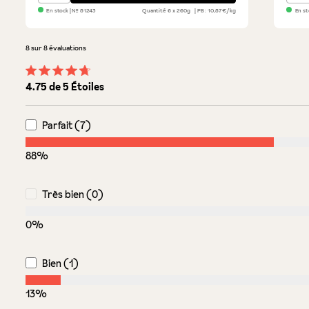
En stock
| №
81243
Quantité
6 x 260g
PB : 10,87€/kg
En st
8 sur 8 évaluations
Note moyenne de 4.7 sur 5 étoiles
4.75 de 5 Étoiles
Parfait (7)
88%
Très bien (0)
0%
Bien (1)
13%