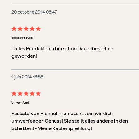
20 octobre 2014 08:47
Évaluation avec une note de 5 sur 5 étoiles
Tolles Produkt!
Tolles Produkt! Ich bin schon Dauerbesteller
geworden!
1 juin 2014 13:58
Évaluation avec une note de 5 sur 5 étoiles
Umwerfend!
Passata von Piennoli-Tomaten ... ein wirklich
umwerfender Genuss! Sie stellt alles andere in den
Schatten! - Meine Kaufempfehlung!