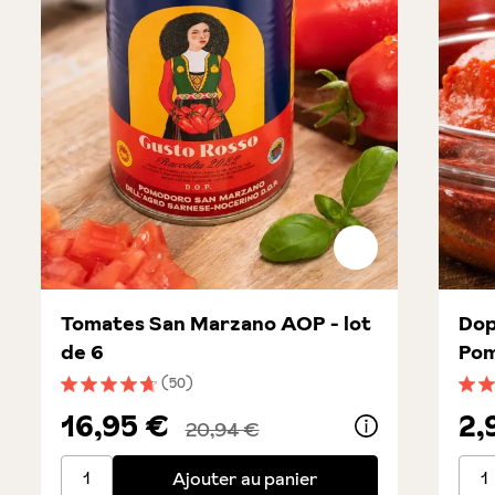
Tomates San Marzano AOP - lot
Dop
de 6
Po
(50)
Note moyenne de 4.7 sur 5 étoiles
Note
16,95 €
2,
20,94 €
Tomates San Marzano AOP - lot de 6
Dopp
Ajouter au panier