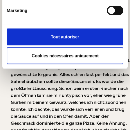
Es war ein langer Weg zur perfekten Pizza. Ich
Marketing
probierte mehrere Teigrezepte aus und wurde hier im
Blog fündig. Ich fand hier das richtige Mehl und hätte
nie gedacht, daß es so wichtig ist. Ich habe einen
Backstahl erworben und perfekt eingebrannt. Meiner
Tout autoriser
Pizzaschaufel habe ich mit dem Schwingschleifer den
optimalen Winkel verpasst. Ich habe mehrere Sorten
Mozzarella probiert, vom geriebenen aus dem
Cookies nécessaires uniquement
Pimpelmarkt bis zum schwimmenden Buffala. Aber erst
der Fior di latte (hier gekauft) brachte das
gewünschte Ergebnis. Alles schien fast perfekt und das
Sahnehäubchen sollte diese Sauce sein. Es wurde die
größte Enttäuschung. Schon beim ersten Riecher nach
dem Öffnen kam sie mir untypisch vor, eher wie grüne
Gurken mit einem Gewürz, welches ich nicht zuordnen
konnte. Ich dachte, das würde sich verlieren und trug
die Sauce auf und in den Ofen damit. Aber der
Geschmack dominierte die ganze Pizza. Keine Ahnung,