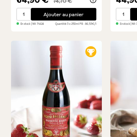
74,70 €
Balsamico Il Denso - Trio avantage
Balsamico
Ajouter au panier
En stock
| №:
71424
Quantité
3 x 250ml
PB : 86,53€/l
En stock
| №: