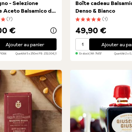
gno - Selezione
Boîte cadeau Balsami
e Aceto Balsamico di
Denso & Bianco
a
(7)
(1)
nne de 5 sur 5 étoiles
Note moyenne de 5 sur 5 é
00 €
49,90 €
o - Selezione Speciale Aceto Balsamico di Modena
Boîte cadeau Balsamico -
Ajouter au panier
Ajouter au pa
71084
Quantité
5 x 250ml
PB : 232,00€/l
En stock
| №:
71457
Quantité
2 x 0