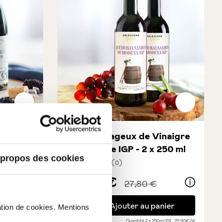
nato 6
Set avantageux de Vinaigre
balsamique IGP - 2 x 250 ml
 propos des cookies
(0)
toiles
Note moyenne de 5 sur 5 étoiles
25,90 €
27,80 €
6 anni
Set avantageux de Vinaigre balsamique IGP
nier
Ajouter au panier
sation de cookies. Mentions
50ml
PB : 51,60€/l
En stock
| №:
71454
Quantité
2 x 250ml
PB : 25,90€/st