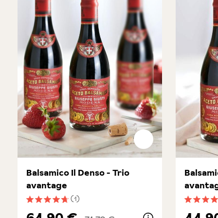
Balsamico Il Denso - Trio
Balsami
avantage
avanta
(1)
Note moyenne de 4.8 sur 5 étoiles
Note moye
64,90 €
44,9