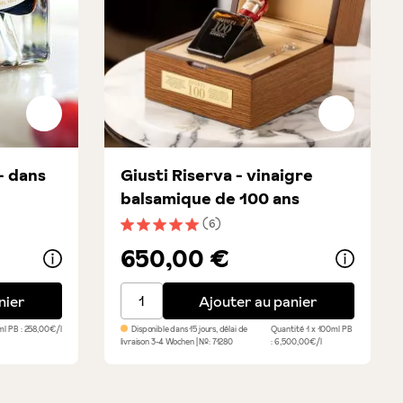
- dans
Giusti Riserva - vinaigre
balsamique de 100 ans
(6)
 étoiles
Note moyenne de 5 sur 5 étoiles
650,00 €
s un encrier
Giusti Riserva - vinaigre balsamique de 10
nier
Ajouter au panier
ml
PB : 258,00€/l
Disponible dans 15 jours, délai de
Quantité
1 x 100ml
PB
livraison 3-4 Wochen
| №:
71280
: 6,500,00€/l