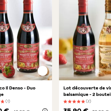
co Il Denso - Duo
Lot découverte de vi
ge
balsamique - 2 boutei
(1)
(2)
nne de 4.8 sur 5 étoiles
Note moyenne de 5 sur 5 é
0 €
35,90 €