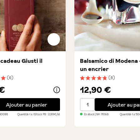
cadeau Giusti il
Balsamico di Modena 
un encrier
(6)
(8)
nne de 5 sur 5 étoiles
Note moyenne de 4.7 sur 5
 €
12,90 €
adeau Giusti il Denso
Balsamico di Modena - dan
Ajouter au panier
Ajouter au pa
80098
Quantité
1 x 1Stück
PB : 2,99€/st
En stock
| №:
71068
Quantité
1 x 50