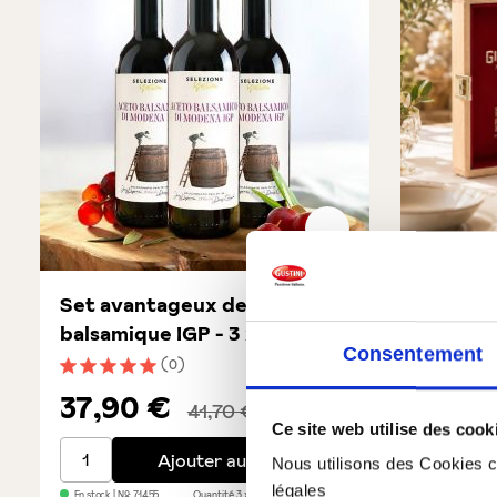
Set avantageux de Vinaigre
Tradizi
balsamique IGP - 3 x 250 ml
- extra
Consentement
(0)
Note moyenne de 5 sur 5 étoiles
Note moye
37,90 €
129,
41,70 €
Ce site web utilise des cook
Set avantageux de Vinaigre balsamique IGP - 3 x 250
Tradizion
Ajouter au panier
Nous utilisons des Cookies co
légales
En stock
| №:
71455
Quantité
3 x 250ml
PB : 37,90€/st
En stock
| №: