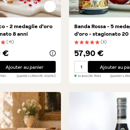
ico - 2 medaglie d'oro
Banda Rossa - 5 meda
onato 8 anni
d'oro - stagionato 20
(15)
(8)
nne de 4.9 sur 5 étoiles
Note moyenne de 5 sur 5 é
0 €
57,90 €
co - 2 medaglie d'oro - stagionato 8 anni
Banda Rossa - 5 medaglie 
Ajouter au panier
Ajouter au pa
71061
Quantité
1 x 250ml
PB : 63,60€/l
En stock
| №:
71064
Quantité
1 x 25