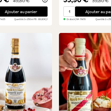
49,80 €
39,80 €
 Il Denso - Duo avantage
Lot découverte de vinaigr
Ajouter au panier
Ajouter au pa
71425
Quantité
2 x 250ml
PB : 89,80€/l
En stock
| №:
71478
Quantité
2 x 2