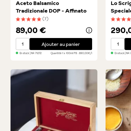
Aceto Balsamico
Lo Scri
Tradizionale DOP - Affinato
Special
Moden
(7)
Note moyenne de 5 sur 5 étoiles
Note moye
89,00 €
290,
Aceto Balsamico Tradizionale DOP - Affinato
Lo Scrign
Ajouter au panier
En stock
| №:
71272
Quantité
1 x 100ml
PB : 890,00€/l
En stock
| №: