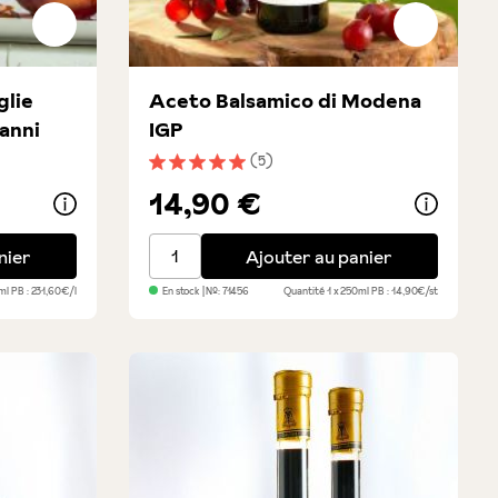
glie
Aceto Balsamico di Modena
 anni
IGP
(5)
toiles
Note moyenne de 5 sur 5 étoiles
14,90 €
d'oro - stagionato 20 anni
Aceto Balsamico di Modena IGP
nier
Ajouter au panier
0ml
PB : 231,60€/l
En stock
| №:
71456
Quantité
1 x 250ml
PB : 14,90€/st