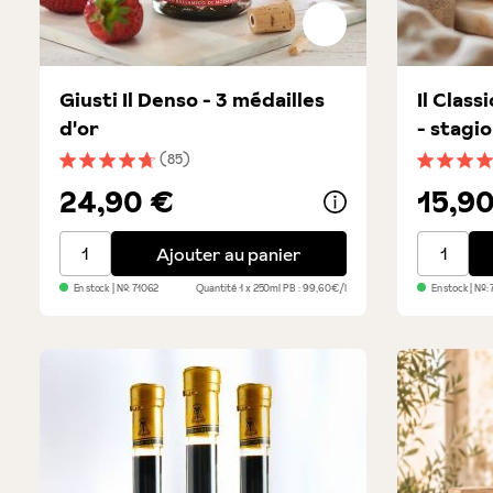
Giusti Il Denso - 3 médailles
Il Class
d'or
- stagi
(85)
Note moyenne de 4.8 sur 5 étoiles
Note moye
24,90 €
15,9
Giusti Il Denso - 3 médailles d'or
Il Classi
Ajouter au panier
En stock
| №:
71062
Quantité
1 x 250ml
PB : 99,60€/l
En stock
| №: