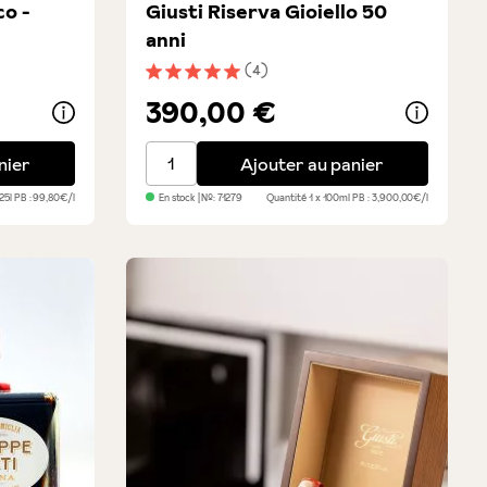
co -
Giusti Riserva Gioiello 50
anni
(4)
toiles
Note moyenne de 5 sur 5 étoiles
390,00 €
 Denso & Bianco
Giusti Riserva Gioiello 50 anni
nier
Ajouter au panier
,25l
PB : 99,80€/l
En stock
| №:
71279
Quantité
1 x 100ml
PB : 3,900,00€/l