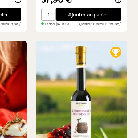
e balsamique - 2 bouteilles
Quarto Centenario - 4 medaglie d'oro - st
nier
Ajouter au panier
50ml
PB : 71,80€/l
En stock
| №:
71063
Quantité
1 x 250ml
PB : 151,60€/l