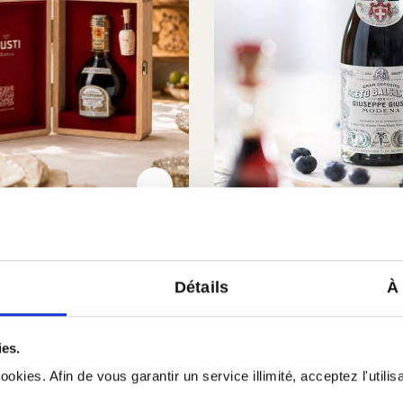
onale di Modena DOP
Il Profumato - stagio
 vecchio
anni
Détails
À
(8)
(10)
nne de 4.7 sur 5 étoiles
Note moyenne de 5 sur 5 é
00 €
12,90 €
ies.
 ml
ale di Modena DOP - extra vecchio
Il Profumato - stagionato 
Ajouter au panier
Ajouter au pa
okies. Afin de vous garantir un service illimité, acceptez l'utili
71066
Quantité
1 x 100ml
PB : 1,290,00€/l
En stock
| №:
71060
Quantité
1 x 2