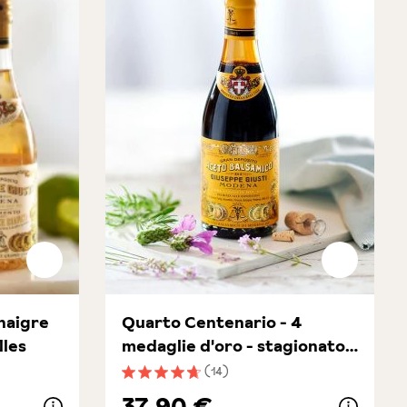
naigre
Quarto Centenario - 4
lles
medaglie d'oro - stagionato
15 anni
(14)
toiles
Note moyenne de 4.8 sur 5 étoiles
37,90 €