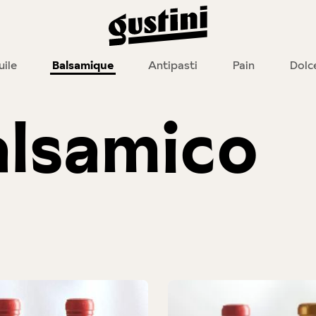
uile
Balsamique
Antipasti
Pain
Dolc
alsamico