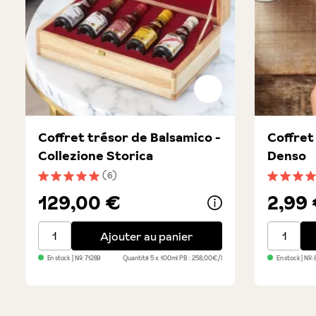
Coffret trésor de Balsamico -
Coffret 
Collezione Storica
Denso
(6)
Note moyenne de 5 sur 5 étoiles
Note moye
129,00 €
2,99
Coffret trésor de Balsamico - Collezione Storica
Coffret c
Ajouter au panier
En stock
| №:
71289
Quantité
5 x 100ml
PB : 258,00€/l
En stock
| №: