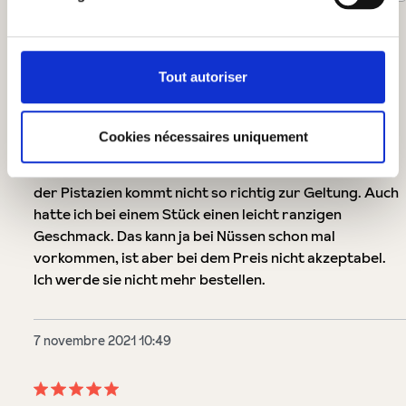
1
-
10
de
14
évaluations
9 janvier 2022 07:01
Tout autoriser
Évaluation avec une note de 2 sur 5 étoiles
Cookies nécessaires uniquement
Geht so
Die Täfelchen sind mir etwas zu süß, der Geschmack
der Pistazien kommt nicht so richtig zur Geltung. Auch
hatte ich bei einem Stück einen leicht ranzigen
Geschmack. Das kann ja bei Nüssen schon mal
vorkommen, ist aber bei dem Preis nicht akzeptabel.
Ich werde sie nicht mehr bestellen.
7 novembre 2021 10:49