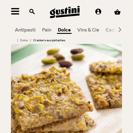
tenu principal
ique
Antipasti
Pain
Dolce
Vins & Cie
Cadeaux
|
Dolce
|
Crackers aux pistaches
Bildergalerie überspringen