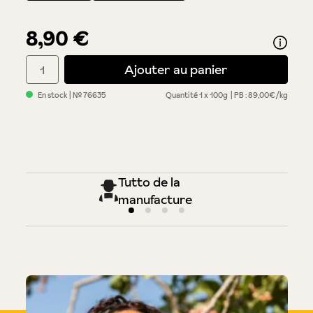
8,90 €
Quantité de produit : Entrez la quantité souhaitée ou utilisez 
Ajouter au panier
En stock
| №
76635
Quantité
1 x 100g
PB : 89,00€/kg
Tutto de la
manufacture