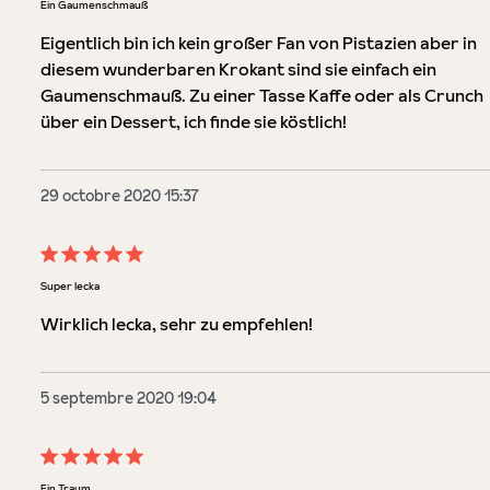
Évaluation avec une note de 5 sur 5 étoiles
Ein Gaumenschmauß
Eigentlich bin ich kein großer Fan von Pistazien aber in
diesem wunderbaren Krokant sind sie einfach ein
Gaumenschmauß. Zu einer Tasse Kaffe oder als Crunch
über ein Dessert, ich finde sie köstlich!
29 octobre 2020 15:37
Évaluation avec une note de 5 sur 5 étoiles
Super lecka
Wirklich lecka, sehr zu empfehlen!
5 septembre 2020 19:04
Évaluation avec une note de 5 sur 5 étoiles
Ein Traum