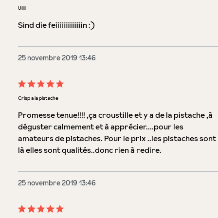
Évaluation avec une note de 5 sur 5 étoiles
Uiiiii
Sind die feiiiiiiiiiiiiiin :)
25 novembre 2019 13:46
Évaluation avec une note de 5 sur 5 étoiles
Crisp a la pistache
Promesse tenue!!!! ,ça croustille et y a de la pistache ,à
déguster calmement et à apprécier....pour les
amateurs de pistaches. Pour le prix ..les pistaches sont
là elles sont qualités..donc rien à redire.
25 novembre 2019 13:46