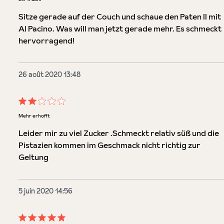
Sitze gerade auf der Couch und schaue den Paten II mit
Al Pacino. Was will man jetzt gerade mehr. Es schmeckt
hervorragend!
26 août 2020 13:48
Évaluation avec une note de 2 sur 5 étoiles
Mehr erhofft
Leider mir zu viel Zucker .Schmeckt relativ süß und die
Pistazien kommen im Geschmack nicht richtig zur
Geltung
5 juin 2020 14:56