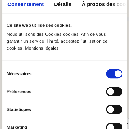
Consentement
Détails
À propos des cook
Insatisfaisant (0)
0%
Ce site web utilise des cookies.
Nous utilisons des Cookies cookies. Afin de vous
garantir un service illimité, acceptez l'utilisation de
cookies. Mentions légales
Laissez une évaluation !
Partagez avec d'autres clients votre avis sur le
produit.
Sélection
Nécessaires
du
consentement
Rédiger un avis
Préférences
Afficher les évaluations uniquement dans la langue actuelle.
Statistiques
Trié par
Marketing