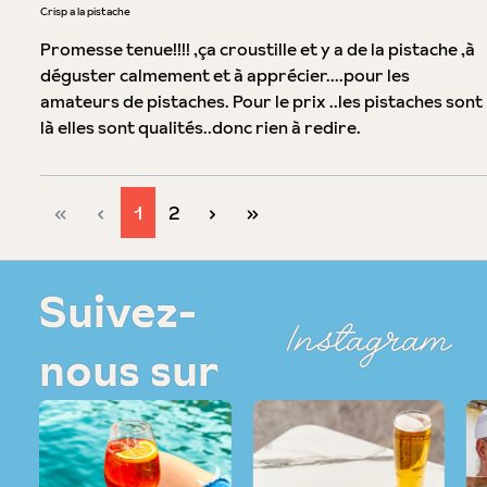
Évaluation avec une note de 5 sur 5 étoiles
Crisp a la pistache
Promesse tenue!!!! ,ça croustille et y a de la pistache ,à
déguster calmement et à apprécier....pour les
amateurs de pistaches. Pour le prix ..les pistaches sont
là elles sont qualités..donc rien à redire.
Page
Page
1
2
Suivez-
Instagram
nous sur