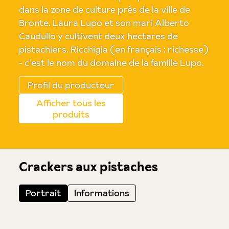
dans la zone de culture près de la ville de
Bronte. Laura Lupo et son mari Alberto
Caudullo y cultivent deux hectares de
pistachiers. Ricchigia (en français : richesse)
- c'est le nom du domaine de la famille Lupo.
Profil du producteur
Afficher tous les
produits
Crackers aux pistaches
Portrait
Informations