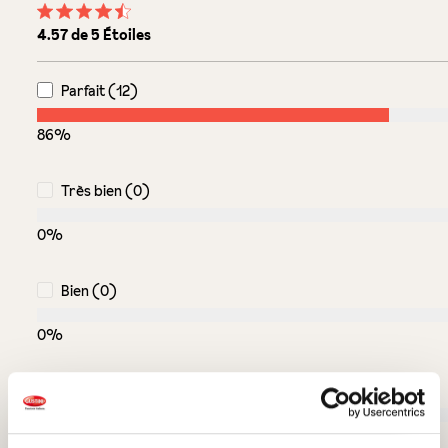
Note moyenne de 4.5 sur 5 étoiles
4.57 de 5 Étoiles
Parfait (12)
86%
Très bien (0)
0%
Bien (0)
0%
Acceptable (2)
14%