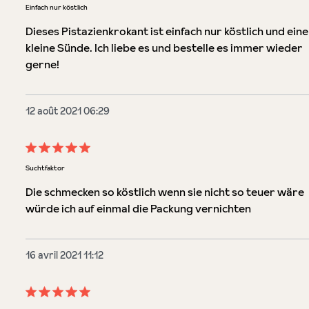
Évaluation avec une note de 5 sur 5 étoiles
Einfach nur köstlich
Dieses Pistazienkrokant ist einfach nur köstlich und eine
kleine Sünde. Ich liebe es und bestelle es immer wieder
gerne!
12 août 2021 06:29
Évaluation avec une note de 5 sur 5 étoiles
Suchtfaktor
Die schmecken so köstlich wenn sie nicht so teuer wäre
würde ich auf einmal die Packung vernichten
16 avril 2021 11:12