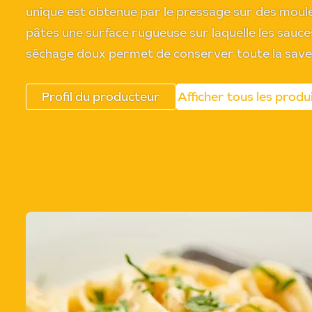
unique est obtenue par le pressage sur des moule
pâtes une surface rugueuse sur laquelle les sauce
séchage doux permet de conserver toute la save
Profil du producteur
Afficher tous les produ