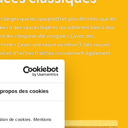
us larges que les spaghetti et plus étroites que les
ées à des sauces légères qui adhèrent bien à leur
nt les « linguine alle vongole » (avec des
 limone » (avec une sauce au citron). Des sauces
d'ail et d'herbes fraîches conviennent également
 propos des cookies
sation de cookies. Mentions