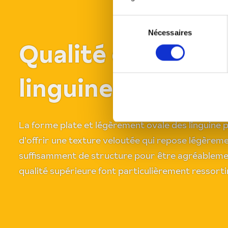
Sélection
Nécessaires
du
Qualité et textur
consentement
linguine
La forme plate et légèrement ovale des linguine
d'offrir une texture veloutée qui repose légèreme
suffisamment de structure pour être agréableme
qualité supérieure font particulièrement ressorti