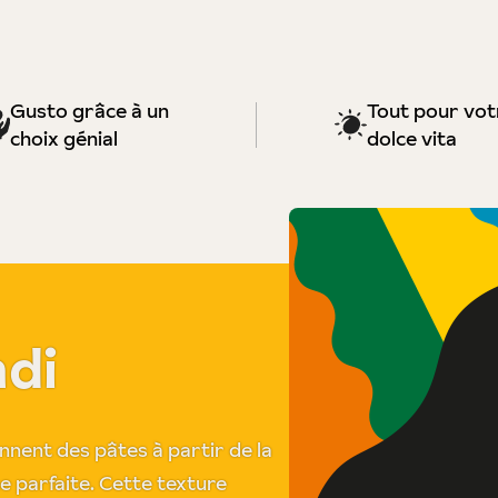
Gusto grâce à un
Tout pour vot
choix génial
dolce vita
ndi
nnent des pâtes à partir de la
e parfaite. Cette texture