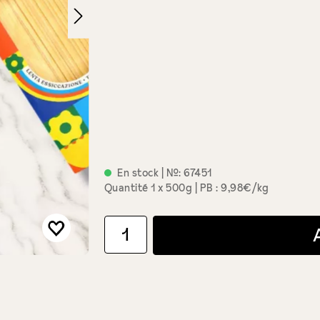
En stock
| №:
67451
Quantité
1 x 500g
PB : 9,98€/kg
Quantité de produit : Entrez la quantité souha