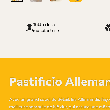
Tutto de la
manufacture
Pastificio Allema
Avec un grand souci du détail, les Allemandis faço
meilleure semoule de blé dur, qui assure une mâch