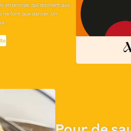
s en bronze, qui donnent aux
s ne font que danser. Un
ur.
its
Pour de sa