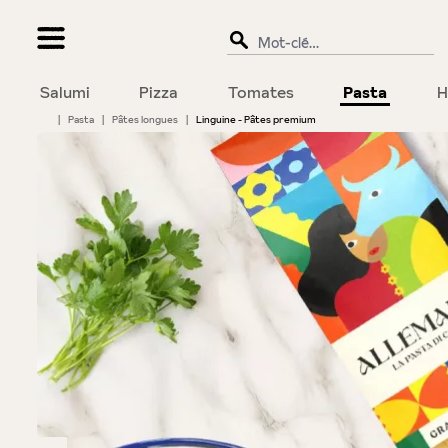
recherche
Passer à la navigation principale
Salumi
Pizza
Tomates
Pasta
H
|
Pasta
|
Pâtes longues
|
Linguine - Pâtes premium
Bildergalerie überspringen