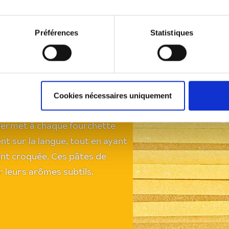
Préférences
Statistiques
e des
Cookies nécessaires uniquement
 permet à chaque fourchette
nt sur la langue, tout en ayant
nt croquée. Ces pâtes de
r leurs arômes subtils.