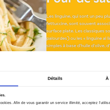
Les linguine, qui sont un peu pl
fettuccine, sont souvent associ
surface plate. Les classiques so
palourdes) ou les « linguine al
simples à base d'huile d'olive, 
parfaitement.
Détails
À
ies.
okies. Afin de vous garantir un service illimité, acceptez l'utili