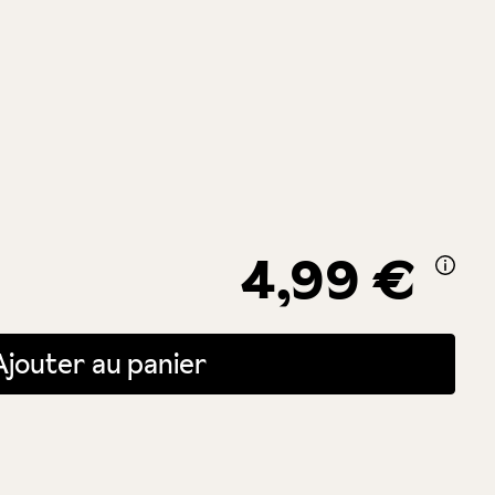
4,99 €
itée ou utilisez les boutons pour augmenter ou diminuer la quantité.
Ajouter au panier