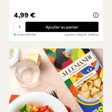
4,99 €
Penne Rigate - Pâtes premium
Ajouter au panier
En stock
| №
67446
Quantité
1 x 500g
PB : 9,98€/kg