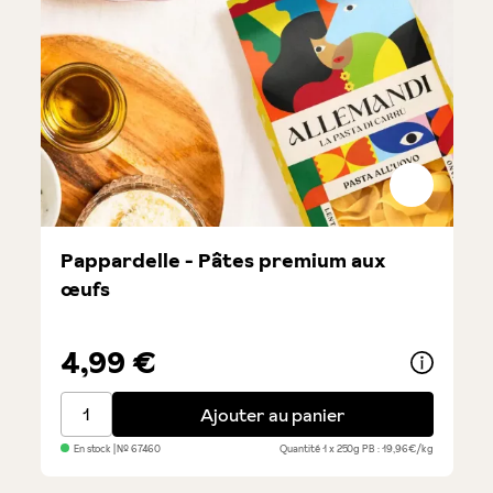
Pappardelle - Pâtes premium aux
œufs
4,99 €
Pappardelle - Pâtes premium aux œufs
Ajouter au panier
En stock
| №
67460
Quantité
1 x 250g
PB : 19,96€/kg