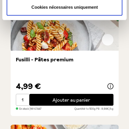
Cookies nécessaires uniquement
Fusilli - Pâtes premium
4,99 €
Fusilli - Pâtes premium
Ajouter au panier
En stock
| №
67447
Quantité
1 x 500g
PB : 9,98€/kg