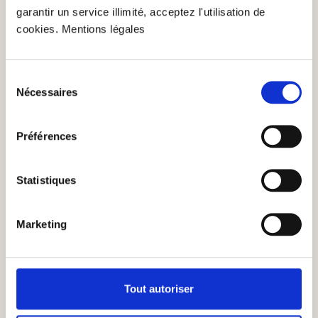
garantir un service illimité, acceptez l'utilisation de
cookies. Mentions légales
4,99 €
Sélection
Rigatoni - Pâtes premium
Nécessaires
du
Ajouter au panier
consentement
En stock
| №
67445
Quantité
1 x 500g
PB : 9,98€/kg
Préférences
Statistiques
Marketing
Tout autoriser