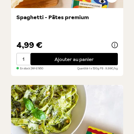
Spaghetti - Pâtes premium
4,99 €
Spaghetti - Pâtes premium
Ajouter au panier
En stock
| №
67450
Quantité
1 x 500g
PB : 9,98€/kg