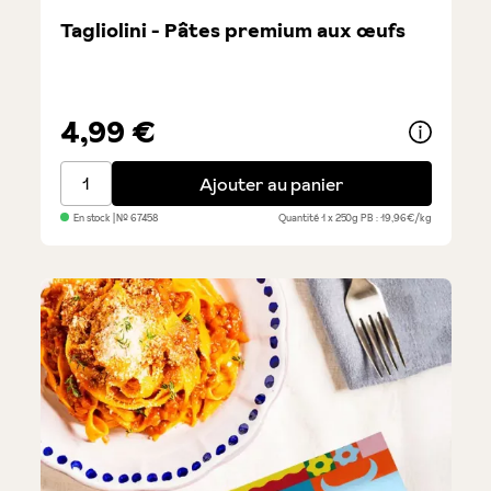
Tagliolini - Pâtes premium aux œufs
4,99 €
Tagliolini - Pâtes premium aux œufs
Ajouter au panier
En stock
| №
67458
Quantité
1 x 250g
PB : 19,96€/kg