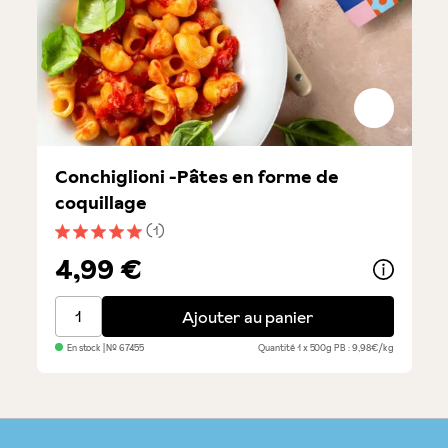
Conchiglioni -Pâtes en forme de
coquillage
(1)
Note moyenne de 5 sur 5 étoiles
4,99 €
Conchiglioni -Pâtes en forme de coquillage
Ajouter au panier
En stock
| №
67455
Quantité
1 x 500g
PB : 9,98€/kg