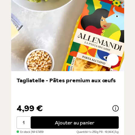
Tagliatelle - Pâtes premium aux œufs
4,99 €
Tagliatelle - Pâtes premium aux œufs
Ajouter au panier
En stock
| №
67459
Quantité
1 x 250g
PB : 19,96€/kg