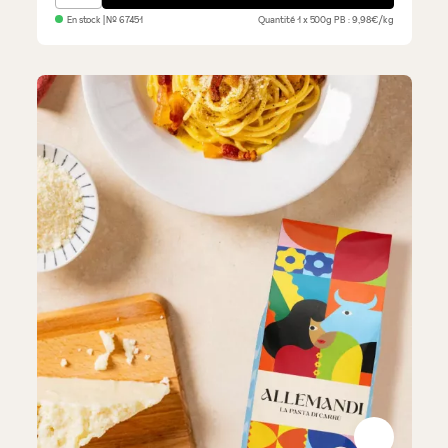
En stock
| №
67451
Quantité
1 x 500g
PB : 9,98€/kg