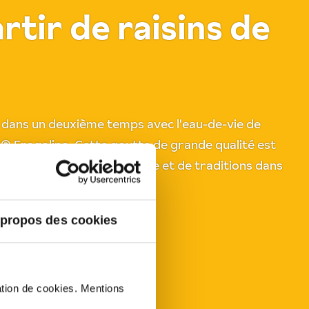
artir de raisins de
ée dans un deuxième temps avec l'eau-de-vie de
® Fragolino. Cette goutte de grande qualité est
avec beaucoup de savoir-faire et de traditions dans
us en cuivre.
 propos des cookies
sation de cookies. Mentions