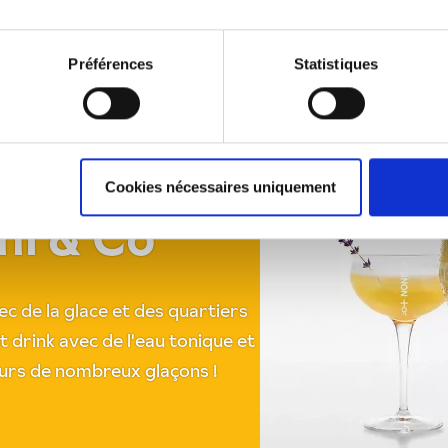
Préférences
Statistiques
randiose à
Cookies nécessaires uniquement
ni & Co
c de la glace et des quartiers
ht drink avec de l'eau tonique et
jours de nombreux glaçons !