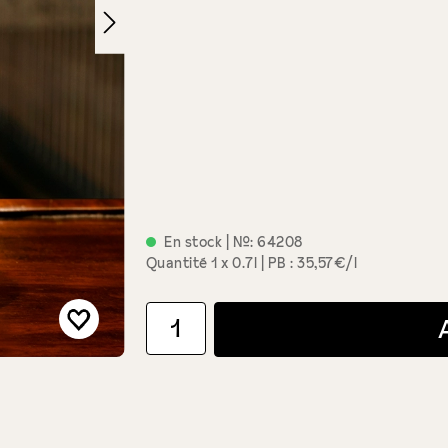
En stock
| №:
64208
Quantité
1 x 0.7l
PB : 35,57€/l
Quantité de produit : Entrez la quantité souha