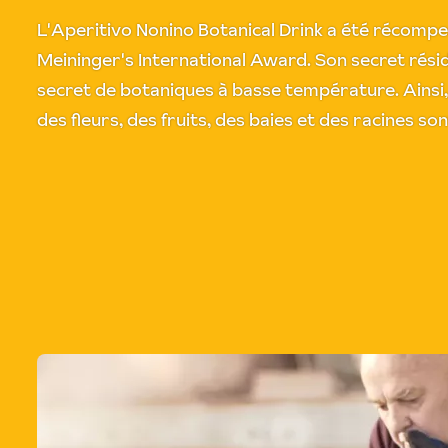
L'Aperitivo Nonino Botanical Drink a été récompen
Meininger's International Award. Son secret résid
secret de botaniques à basse température. Ainsi, 
des fleurs, des fruits, des baies et des racines so