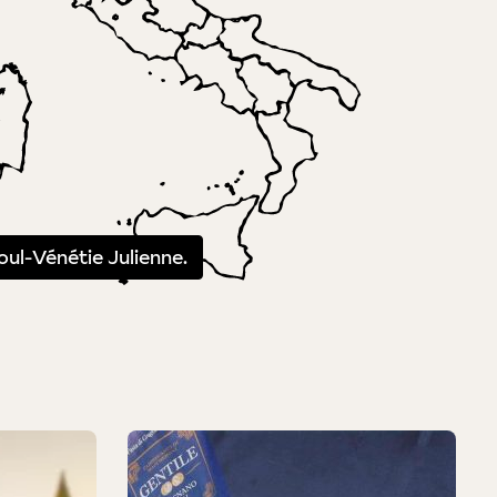
oul-Vénétie Julienne.