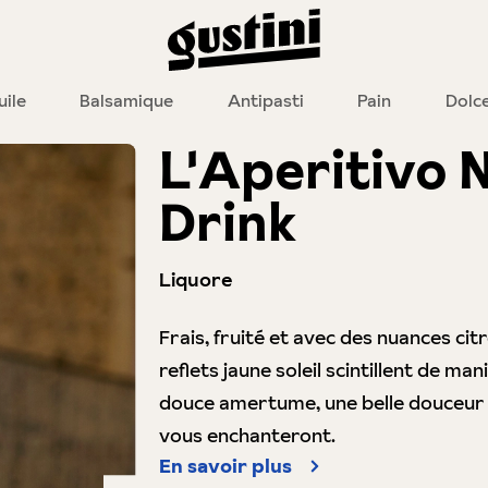
uile
Balsamique
Antipasti
Pain
Dolc
L'Aperitivo 
Drink
Liquore
Frais, fruité et avec des nuances cit
reflets jaune soleil scintillent de ma
douce amertume, une belle douceur f
vous enchanteront.
En savoir plus