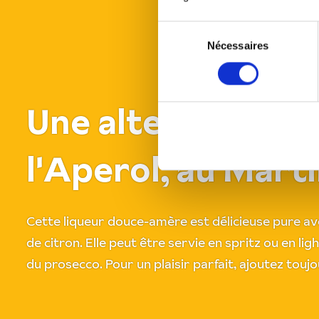
Sélection
Nécessaires
du
consentement
Une alternative g
l'Aperol, au Marti
Cette liqueur douce-amère est délicieuse pure ave
de citron. Elle peut être servie en spritz ou en lig
du prosecco. Pour un plaisir parfait, ajoutez tou