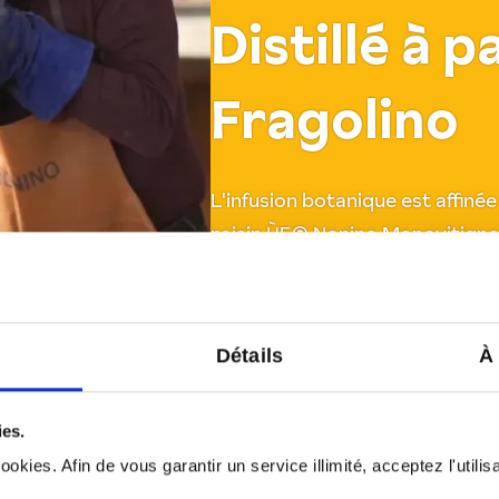
Distillé à p
Fragolino
L'infusion botanique est affin
raisin ÙE® Nonino Monovitigno
distillée par la famille Nonino 
des alambics à vapeur discontin
Détails
À
ies.
okies. Afin de vous garantir un service illimité, acceptez l'utili