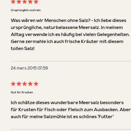
Évaluation avec une note de 5 sur 5 étoiles
Ursprünglich und rein
Was wären wir Menschen ohne Salz? - Ich liebe dieses
ursprüngliche, naturbelassene Meersalz. In meinem
Alltag verwende ich es häufig bei vielen Gelegenheiten.
Gerne zermahle ich auch frische Kräuter mit diesem
tollen Salz!
24 mars 2015 07:59
Évaluation avec une note de 5 sur 5 étoiles
Gut für Krusten
Ich schätze dieses wunderbare Meersalz besonders
für Krusten für Fisch oder Fleisch zum Ausbacken. Aber
auch für meine Salzmühle ist es schönes 'Futter'