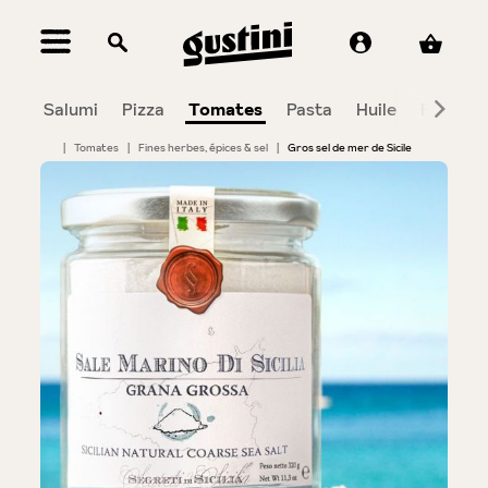
tenu principal
Salumi
Pizza
Tomates
Pasta
Huile
Balsami
|
Tomates
|
Fines herbes, épices & sel
|
Gros sel de mer de Sicile
Bildergalerie überspringen