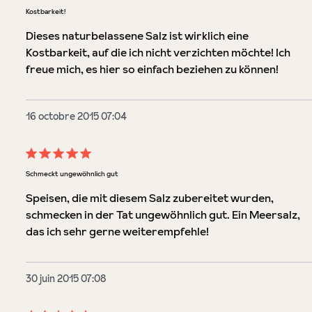
Évaluation avec une note de 5 sur 5 étoiles
Kostbarkeit!
Dieses naturbelassene Salz ist wirklich eine
Kostbarkeit, auf die ich nicht verzichten möchte! Ich
freue mich, es hier so einfach beziehen zu können!
16 octobre 2015 07:04
Évaluation avec une note de 5 sur 5 étoiles
Schmeckt ungewöhnlich gut
Speisen, die mit diesem Salz zubereitet wurden,
schmecken in der Tat ungewöhnlich gut. Ein Meersalz,
das ich sehr gerne weiterempfehle!
30 juin 2015 07:08