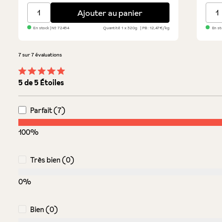
Sel de mer fin de Sicile
Toma
Ajouter au panier
En stock
| №
72454
Quantité
1 x 320g
PB : 12,47€/kg
En st
7 sur 7 évaluations
Note moyenne de 5 sur 5 étoiles
5 de 5 Étoiles
Parfait (7)
100%
Très bien (0)
0%
Bien (0)