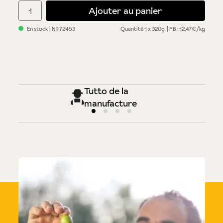
Quantité de produit : Entrez la quantité souhaitée ou utilisez 
Ajouter au panier
En stock
| №
72453
Quantité
1 x 320g
PB : 12,47€/kg
Tutto de la
manufacture