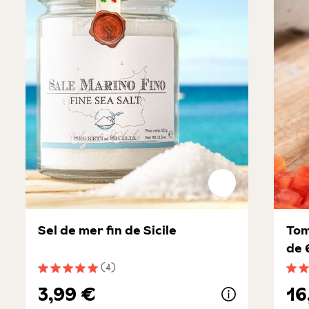
Sel de mer fin de Sicile
Tom
de 
(4)
Note moyenne de 5 sur 5 étoiles
Note
3,99 €
16