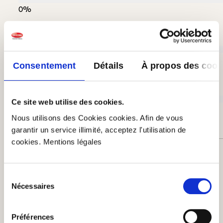
0%
Acceptable (0)
0%
Consentement
Détails
À propos des cook
Insatisfaisant (0)
Ce site web utilise des cookies.
0%
Nous utilisons des Cookies cookies. Afin de vous
garantir un service illimité, acceptez l'utilisation de
cookies. Mentions légales
Laissez une évaluation !
Partagez avec d'autres clients votre avis sur le
Sélection
produit.
Nécessaires
du
consentement
Rédiger un avis
Préférences