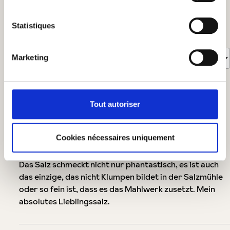
Afficher les évaluations uniquement dans la langue actuelle.
Statistiques
Trié par
Marketing
7
évaluations
5 février 2026 09:17
Tout autoriser
Cookies nécessaires uniquement
Évaluation avec une note de 5 sur 5 étoiles
Das beste Meersalz für die Salzmühle
Das Salz schmeckt nicht nur phantastisch, es ist auch
das einzige, das nicht Klumpen bildet in der Salzmühle
oder so fein ist, dass es das Mahlwerk zusetzt. Mein
absolutes Lieblingssalz.