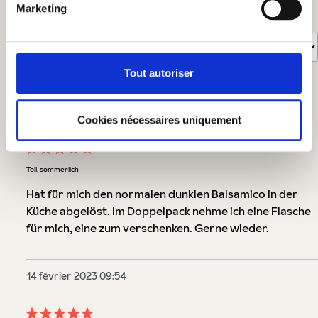
Marketing
Trié par
1
-
10
de
27
évaluations
Tout autoriser
21 juin 2024 14:04
Cookies nécessaires uniquement
Évaluation avec une note de 5 sur 5 étoiles
Toll, sommerlich
Hat für mich den normalen dunklen Balsamico in der
Küche abgelöst. Im Doppelpack nehme ich eine Flasche
für mich, eine zum verschenken. Gerne wieder.
14 février 2023 09:54