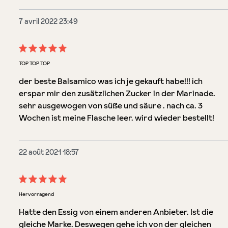
7 avril 2022 23:49
Évaluation avec une note de 5 sur 5 étoiles
TOP TOP TOP
der beste Balsamico was ich je gekauft habe!!! ich
erspar mir den zusätzlichen Zucker in der Marinade.
sehr ausgewogen von süße und säure . nach ca. 3
Wochen ist meine Flasche leer. wird wieder bestellt!
22 août 2021 18:57
Évaluation avec une note de 5 sur 5 étoiles
Hervorragend
Hatte den Essig von einem anderen Anbieter. Ist die
gleiche Marke. Deswegen gehe ich von der gleichen