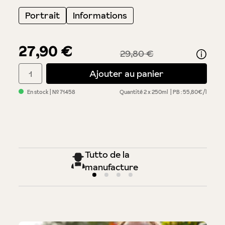
Portrait
Informations
27,90 €
29,80 €
Quantité de produit : Entrez la quantité souhaitée ou utilisez 
Ajouter au panier
En stock
| №
71458
Quantité
2 x 250ml
PB : 55,80€/l
Tutto de la
manufacture