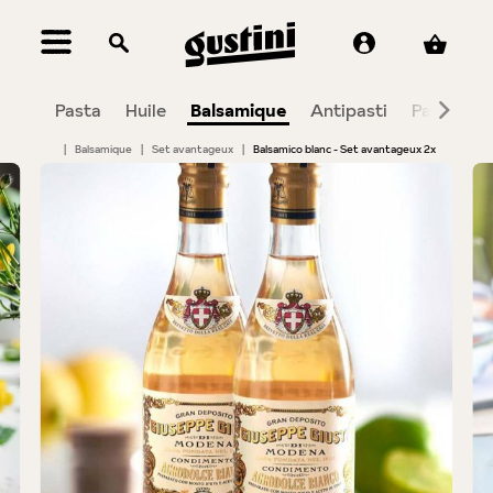
tenu principal
tes
Pasta
Huile
Balsamique
Antipasti
Pain
Do
|
Balsamique
|
Set avantageux
|
Balsamico blanc - Set avantageux 2x
Bildergalerie überspringen