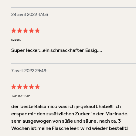
24 avril 2022 17:53
Évaluation avec une note de 5 sur 5 étoiles
super...
Super lecker...ein schmackhafter Essig....
7 avril 2022 23:49
Évaluation avec une note de 5 sur 5 étoiles
TOP TOP TOP
der beste Balsamico was ich je gekauft habe!!! ich
erspar mir den zusätzlichen Zucker in der Marinade.
sehr ausgewogen von süße und säure . nach ca. 3
Wochen ist meine Flasche leer. wird wieder bestellt!