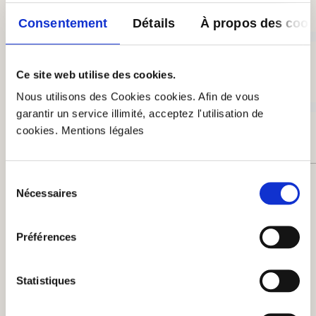
Acceptable (0)
Consentement
Détails
À propos des cook
0%
Ce site web utilise des cookies.
Insatisfaisant (0)
Nous utilisons des Cookies cookies. Afin de vous
garantir un service illimité, acceptez l'utilisation de
0%
cookies. Mentions légales
Sélection
Laissez une évaluation !
Nécessaires
du
Partagez avec d'autres clients votre avis sur le
consentement
produit.
Préférences
Rédiger un avis
Statistiques
Afficher les évaluations uniquement dans la langue actuelle.