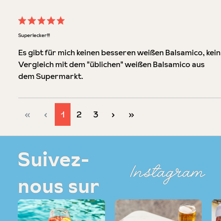
Évaluation avec une note de 5 sur 5 étoiles
Superlecker!!!
Es gibt für mich keinen besseren weißen Balsamico, kein
Vergleich mit dem "üblichen" weißen Balsamico aus
dem Supermarkt.
Page
Page
Page
1
2
3
Suivez-
Instagram
nous sur