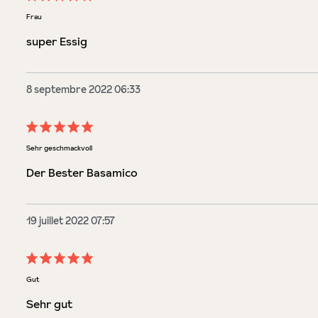
Évaluation avec une note de 5 sur 5 étoiles
Frau
super Essig
8 septembre 2022 06:33
Évaluation avec une note de 5 sur 5 étoiles
Sehr geschmackvoll
Der Bester Basamico
19 juillet 2022 07:57
Évaluation avec une note de 5 sur 5 étoiles
Gut
Sehr gut