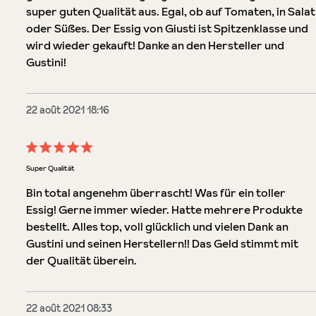
super guten Qualität aus. Egal, ob auf Tomaten, in Salat
oder Süßes. Der Essig von Giusti ist Spitzenklasse und
wird wieder gekauft! Danke an den Hersteller und
Gustini!
22 août 2021 18:16
Évaluation avec une note de 5 sur 5 étoiles
Super Qualität
Bin total angenehm überrascht! Was für ein toller
Essig! Gerne immer wieder. Hatte mehrere Produkte
bestellt. Alles top, voll glücklich und vielen Dank an
Gustini und seinen Herstellern!! Das Geld stimmt mit
der Qualität überein.
22 août 2021 08:33