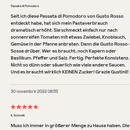
Évaluation avec une note de 5 sur 5 étoiles
Passata di Pomodoro
Seit ich diese Passata di Pomodoro von Gusto Rosso
entdeckt habe, hat sich mein Pastaverbrauch
dramatisch erhöht. Sie schmeckt einfach nur nach
sonnenreifen Tomaten mit etwas Zwiebel, Knoblauch,
Gemüse in der Pfanne anbraten. Dann die Gusto Rosso-
Sosse drüber. Wer es braucht, noch Kapern oder
Basilikum. Pfeffer und Salz. Fertig. Perfekte Konsistenz.
Nicht so dünn oder säuerlich wie viele andere Saucen.
Und es braucht wirklich KEINEN Zucker! Grazie Gustini!!
30 novembre 2022 08:55
Évaluation avec une note de 5 sur 5 étoiles
K. Schmidt
Muss ich immer in größerer Menge zu Hause haben. Die