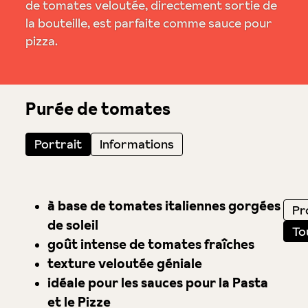
de tomates veloutée, directement sortie de
la bouteille, est parfaite comme sauce pour
pizza.
Purée de tomates
Portrait
Informations
à base de tomates italiennes gorgées
Pro
de soleil
To
goût intense de tomates fraîches
texture veloutée géniale
idéale pour les sauces pour la Pasta
et le Pizze