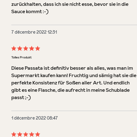
zurückhalten, dass ich sie nicht esse, bevor sie in die
Sauce kommt :-)
7 décembre 2022 12:31
Évaluation avec une note de 5 sur 5 étoiles
Tolles Produkt
Diese Passata ist definitiv besser als alles, was man im
Supermarkt kaufen kann! Fruchtig und sämig hat sie die
perfekte Konsistenz für Soßen aller Art. Und endlich
gibt es eine Flasche, die aufrecht in meine Schublade
passt ;-)
1 décembre 2022 08:47