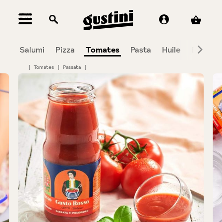
tenu principal
Salumi
Pizza
Tomates
Pasta
Huile
Balsami
|
Tomates
|
Passata
|
Bildergalerie überspringen