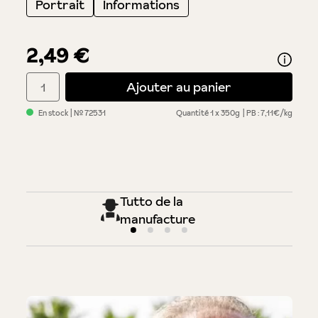
Portrait
Informations
2,49 €
Quantité de produit : Entrez la quantité souhaitée ou utilisez 
Ajouter au panier
En stock
| №
72531
Quantité
1 x 350g
PB : 7,11€/kg
Tutto de la
manufacture