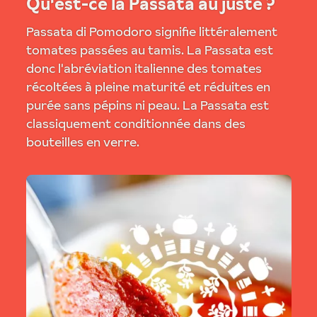
Qu'est-ce la Passata au juste ?
Passata di Pomodoro signifie littéralement
tomates passées au tamis. La Passata est
donc l'abréviation italienne des tomates
récoltées à pleine maturité et réduites en
purée sans pépins ni peau. La Passata est
classiquement conditionnée dans des
bouteilles en verre.