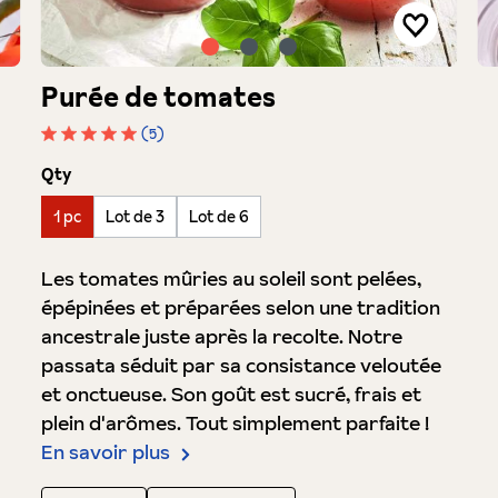
Purée de tomates
(5)
Note moyenne de 5 sur 5 étoiles
auswählen
Qty
1 pc
Lot de 3
Lot de 6
Les tomates mûries au soleil sont pelées,
épépinées et préparées selon une tradition
ancestrale juste après la recolte. Notre
passata séduit par sa consistance veloutée
et onctueuse. Son goût est sucré, frais et
plein d'arômes. Tout simplement parfaite !
En savoir plus