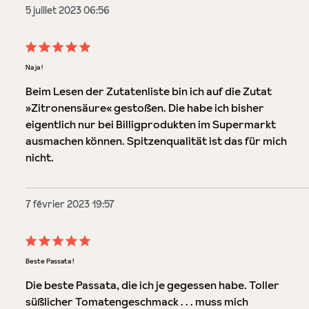
5 juillet 2023 06:56
Évaluation avec une note de 5 sur 5 étoiles
Na ja !
Beim Lesen der Zutatenliste bin ich auf die Zutat
»Zitronensäure« gestoßen. Die habe ich bisher
eigentlich nur bei Billigprodukten im Supermarkt
ausmachen können. Spitzenqualität ist das für mich
nicht.
7 février 2023 19:57
Évaluation avec une note de 5 sur 5 étoiles
Beste Passata !
Die beste Passata, die ich je gegessen habe. Toller
süßlicher Tomatengeschmack . . . muss mich