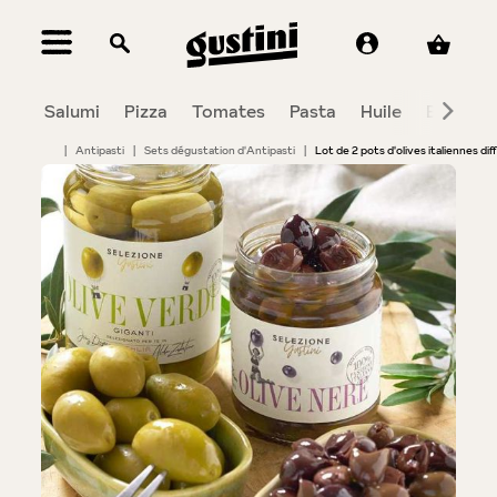
tenu principal
Salumi
Pizza
Tomates
Pasta
Huile
Balsami
|
Antipasti
|
Sets dégustation d'Antipasti
|
Lot de 2 pots d'olives italiennes di
Bildergalerie überspringen