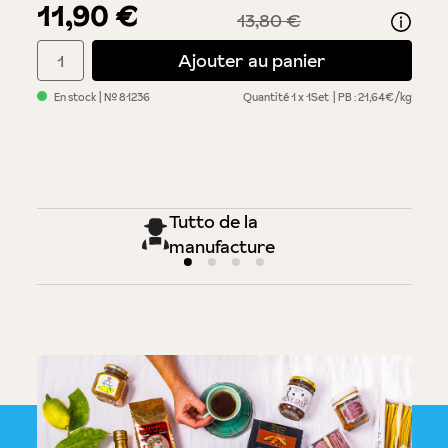
11,90 €
13,80 €
Quantité de produit : Entrez la quantité souhaitée ou utilisez 
Ajouter au panier
En stock
| №
81236
Quantité
1 x 1Set
PB : 21,64€/kg
Tutto de la
manufacture