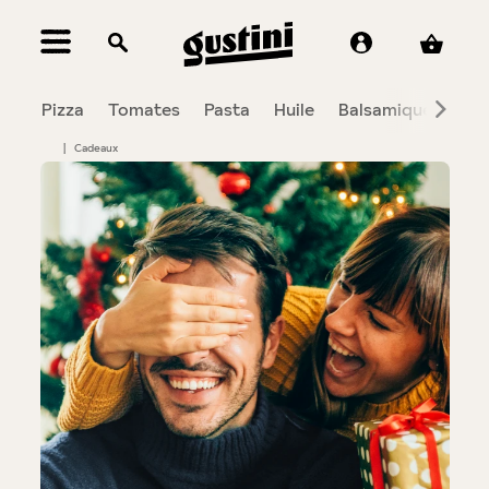
tenu principal
mi
Pizza
Tomates
Pasta
Huile
Balsamique
Ant
|
Cadeaux