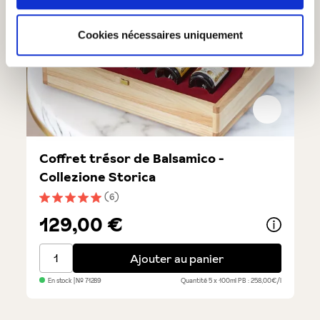
Cookies nécessaires uniquement
Coffret trésor de Balsamico -
Collezione Storica
(6)
Note moyenne de 5 sur 5 étoiles
129,00 €
Coffret trésor de Balsamico - Collezione Storica
Ajouter au panier
En stock
| №
71289
Quantité
5 x 100ml
PB : 258,00€/l