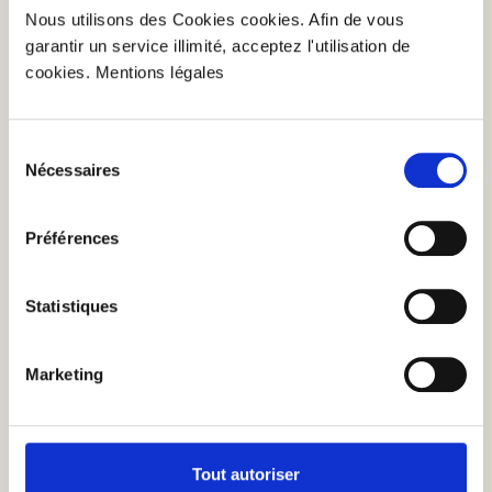
Set cadeau Rosali
Nous utilisons des Cookies cookies. Afin de vous
garantir un service illimité, acceptez l'utilisation de
cookies. Mentions légales
(1)
Note moyenne de 5 sur 5 étoiles
15,90 €
19,85 €
Sélection
Set cadeau Rosali
Ajouter au panier
Nécessaires
du
consentement
En stock
| №
81159
Quantité
1 x 1Set
PB : 15,90€/st
Préférences
Statistiques
Marketing
Tout autoriser