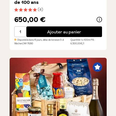
de 100 ans
(6)
Note moyenne de 5 sur 5 étoiles
650,00 €
Giusti Riserva - vinaigre balsamique de 100 ans
Ajouter au panier
Disponible dans 15 jours, délai de livraison 3-4
Quantité
1 x 100ml
PB :
Wochen
| №
71280
6,500,00€/l