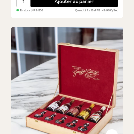
Ajouter au panier
En stock
| №
91206
Quantité
1 x 1Set
PB : 49,90€/Set