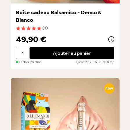
Boîte cadeau Balsamico - Denso &
Bianco
(1)
Note moyenne de 5 sur 5 étoiles
49,90 €
Boîte cadeau Balsamico - Denso & Bianco
Ajouter au panier
En stock
| №
71457
Quantité
2 x 0,25l
PB : 99,80€/l