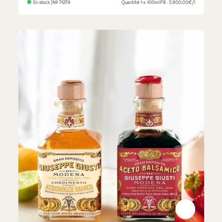
En stock
| №
71279
Quantité
1 x 100ml
PB : 3,900,00€/l