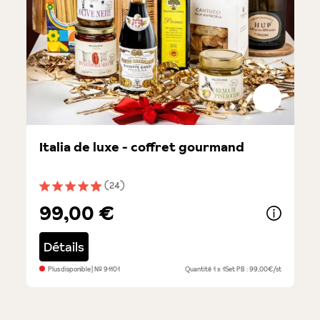
Italia de luxe - coffret gourmand
(24)
Note moyenne de 4.9 sur 5 étoiles
99,00 €
Détails
Plus disponible
| №
91101
Quantité
1 x 1Set
PB : 99,00€/st