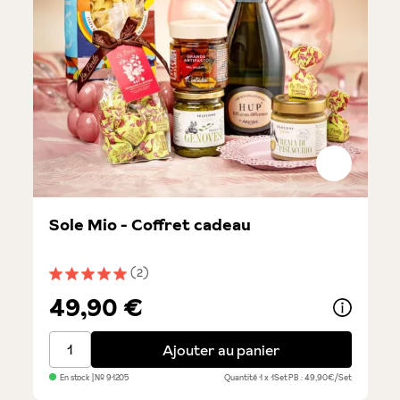
Sole Mio - Coffret cadeau
(2)
Note moyenne de 5 sur 5 étoiles
49,90 €
Sole Mio - Coffret cadeau
Ajouter au panier
En stock
| №
91205
Quantité
1 x 1Set
PB : 49,90€/Set