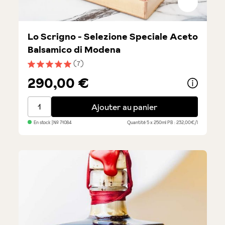
Lo Scrigno - Selezione Speciale Aceto
Balsamico di Modena
(7)
Note moyenne de 5 sur 5 étoiles
290,00 €
Lo Scrigno - Selezione Speciale Aceto Balsamico di 
Ajouter au panier
En stock
| №
71084
Quantité
5 x 250ml
PB : 232,00€/l