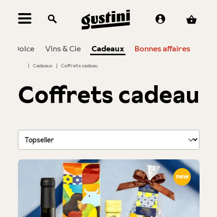
tenu principal
n
Dolce
Vins & Cie
Cadeaux
Bonnes affaires
|
Cadeaux
|
Coffrets cadeau
Coffrets cadeau