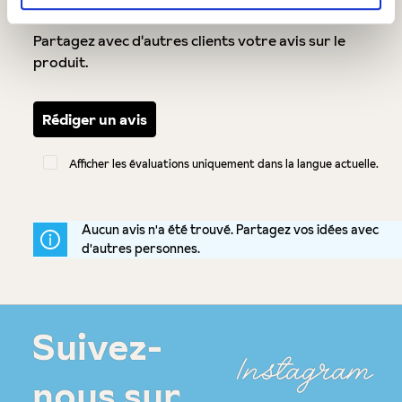
Note moyenne de 0 sur 5 étoiles
Laissez une évaluation !
Partagez avec d'autres clients votre avis sur le
produit.
Rédiger un avis
Afficher les évaluations uniquement dans la langue actuelle.
Aucun avis n'a été trouvé. Partagez vos idées avec
d'autres personnes.
Suivez-
Instagram
nous sur