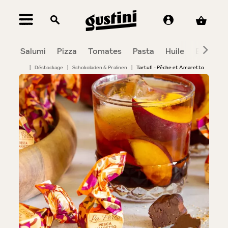
tenu principal
Salumi
Pizza
Tomates
Pasta
Huile
Balsami
|
Déstockage
|
Schokoladen & Pralinen
|
Tartufi - Pêche et Amaretto
Bildergalerie überspringen