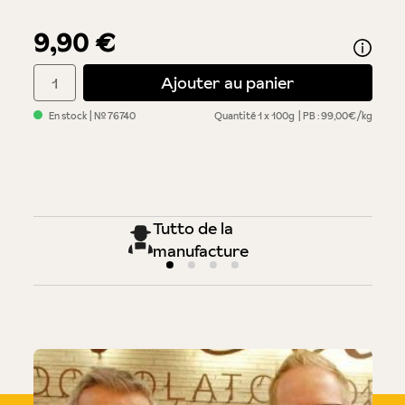
9,90 €
Quantité de produit : Entrez la quantité souhaitée ou utilisez 
Ajouter au panier
En stock
| №
76740
Quantité
1 x 100g
PB : 99,00€/kg
Tutto de la
manufacture