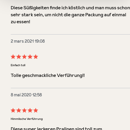
Diese Süßigkeiten finde ich köstlich und man muss schon
sehr stark sein, um nicht die ganze Packung auf einmal
zu essen!
2 mars 2021 19:08
Évaluation avec une note de 5 sur 5 étoiles
Einfach toll
Tolle geschmackliche Verführung!!
8 mai 2020 12:58
Évaluation avec une note de 5 sur 5 étoiles
Himmlische Verführung
Diese super leckeren Pralinen sind toll zum