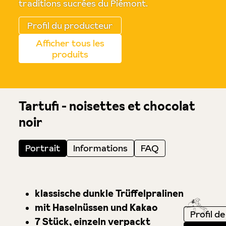
traditions sucrées du Piémont.
Profil du producteur
Afficher tous les
produits
Tartufi - noisettes et chocolat
noir
Portrait
Informations
FAQ
klassische dunkle Trüffelpralinen
mit Haselnüssen und Kakao
Profil de
7 Stück, einzeln verpackt