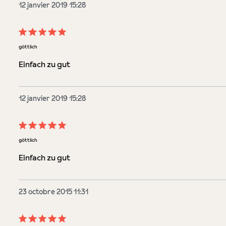
12 janvier 2019 15:28
Évaluation avec une note de 5 sur 5 étoiles
göttlich
Einfach zu gut
12 janvier 2019 15:28
Évaluation avec une note de 5 sur 5 étoiles
göttlich
Einfach zu gut
23 octobre 2015 11:31