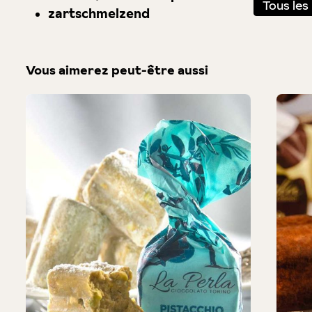
Tous les
zartschmelzend
Vous aimerez peut-être aussi
Produktgalerie überspringen