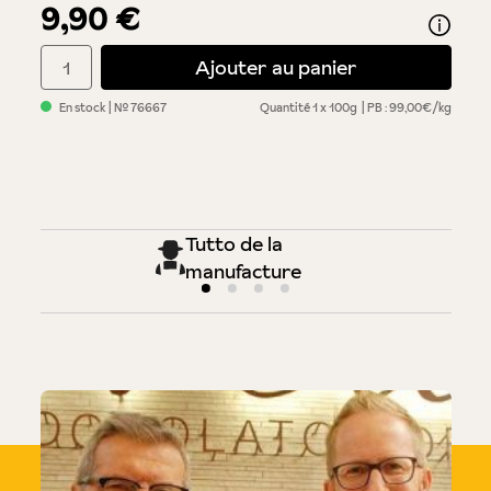
9,90 €
Quantité de produit : Entrez la quantité souhaitée ou utilisez 
Ajouter au panier
En stock
| №
76667
Quantité
1 x 100g
PB : 99,00€/kg
Tutto de la
manufacture