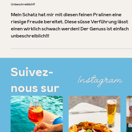
Évaluation avec une note de 5 sur 5 étoiles
Unbeschreiblich!!!
Mein Schatz hat mir mit diesen feinen Pralinen eine
riesige Freude bereitet. Diese süsse Verführung lässt
einen wirklich schwach werden! Der Genuss ist einfach
unbeschreiblich!!!
Suivez-
Instagram
nous sur