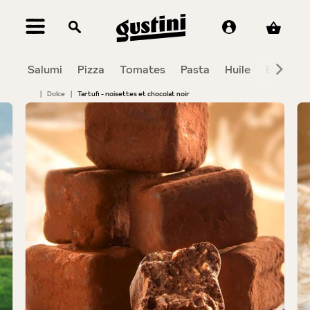
tenu principal
Salumi
Pizza
Tomates
Pasta
Huile
Balsami
|
Dolce
|
Tartufi - noisettes et chocolat noir
Bildergalerie überspringen