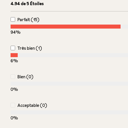
Note moyenne de 4.9 sur 5 étoiles
4.94 de 5 Étoiles
Parfait (15)
94%
Très bien (1)
6%
Bien (0)
0%
Acceptable (0)
0%