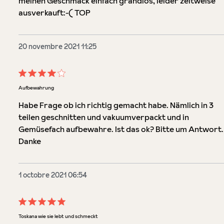
meinen Geschmack einfach grandios, leider zeitweise
ausverkauft:-( TOP
20 novembre 2021 11:25
Évaluation avec une note de 4 sur 5 étoiles
Aufbewahrung
Habe Frage ob ich richtig gemacht habe. Nämlich in 3
teilen geschnitten und vakuumverpackt und in
Gemüsefach aufbewahre. Ist das ok? Bitte um Antwort.
Danke
1 octobre 2021 06:54
Évaluation avec une note de 5 sur 5 étoiles
Toskana wie sie lebt und schmeckt