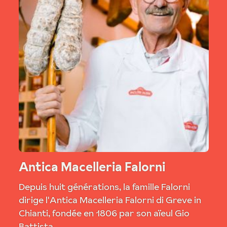
Antica Macelleria Falorni
Depuis huit générations, la famille Falorni
dirige l'Antica Macelleria Falorni di Greve in
Chianti, fondée en 1806 par son aïeul Gio
Battista.