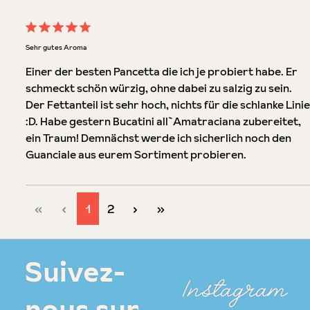
Évaluation avec une note de 5 sur 5 étoiles
Sehr gutes Aroma
Einer der besten Pancetta die ich je probiert habe. Er
schmeckt schön würzig, ohne dabei zu salzig zu sein.
Der Fettanteil ist sehr hoch, nichts für die schlanke Linie
:D. Habe gestern Bucatini all`Amatraciana zubereitet,
ein Traum! Demnächst werde ich sicherlich noch den
Guanciale aus eurem Sortiment probieren.
Page
Page
1
2
Suivez-
Instagram
nous sur