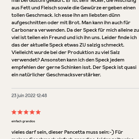
mal bei Gustini gekauft. Er ist sehr lecker, die Mischung
aus Fett und Fleisch sowie die Gewürze ergeben einen
tollen Geschmack. Ich esse ihn am liebsten dünn
aufgeschnitten oder mit Brot. Man kann ihn auch für
Carbonara verwenden. Da der Speck für mich alleine zu
viel ist teilen ein Freund und ich ihn uns. Leider finde ich
das der aktuelle Speck etwas ZU salzig schmeckt.
Vielleicht wurde bei der Produktion zu viel Salz
verwendet? Ansonsten kann ich den Speck jedem
empfehlen der gerne Schinken isst. Der Speck ist quasi
ein natürlicher Geschmacksverstärker.
23 juin 2022 12:48
Évaluation avec une note de 5 sur 5 étoiles
einfach grandios
vieles darf sein, dieser Pancetta muss sein:-) Für