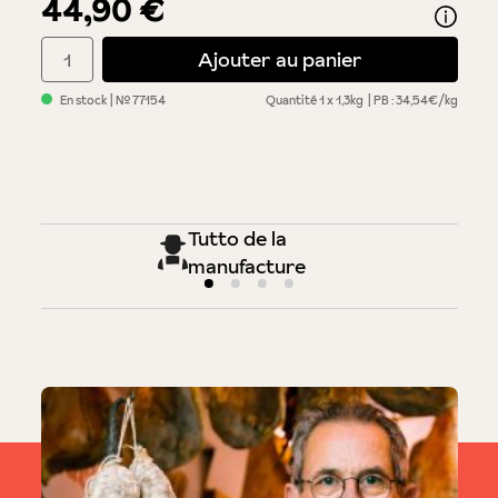
44,90 €
Quantité de produit : Entrez la quantité souhaitée ou utilisez 
Ajouter au panier
En stock
| №
77154
Quantité
1 x 1,3kg
PB : 34,54€/kg
Tutto de la
manufacture