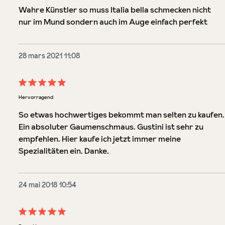
Wahre Künstler so muss Italia bella schmecken nicht
nur im Mund sondern auch im Auge einfach perfekt
28 mars 2021 11:08
Évaluation avec une note de 5 sur 5 étoiles
Hervorragend
So etwas hochwertiges bekommt man selten zu kaufen.
Ein absoluter Gaumenschmaus. Gustini ist sehr zu
empfehlen. Hier kaufe ich jetzt immer meine
Spezialitäten ein. Danke.
24 mai 2018 10:54
Évaluation avec une note de 5 sur 5 étoiles