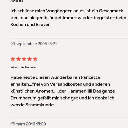
Pancetta
Ich schliese mich Vorgängern an,es ist ein Geschmack
den man nirgends findet immer wieder begeister beim
Kochen und Braten
10 septembre 2016 13:21
Évaluation avec une note de 5 sur 5 étoiles
Wow....der Hammer
Habe heute diesen wunderbaren Pancetta
erhalten...frei von Versandkosten und anderen
künstlichen Aromen.....der Hammer..!!!! Das ganze
Drumherum gefällt mir sehr gut und ich denke ich
werde Stammkunde...
15 mars 2016 15:09