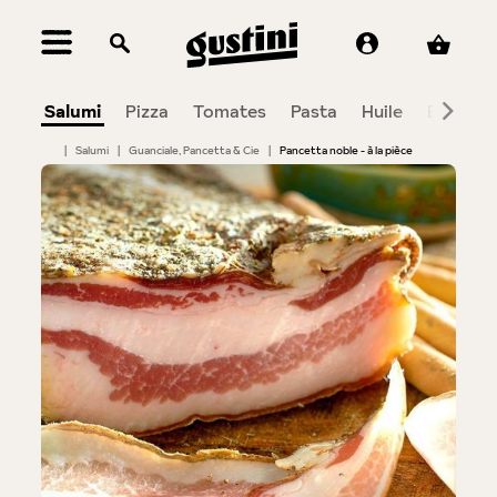
tenu principal
Salumi
Pizza
Tomates
Pasta
Huile
Balsami
|
Salumi
|
Guanciale, Pancetta & Cie
|
Pancetta noble - à la pièce
Bildergalerie überspringen