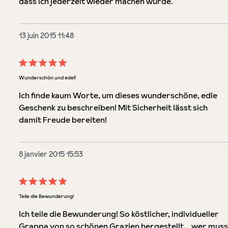
dass ich jederzeit wieder machen würde.
13 juin 2015 11:48
Évaluation avec une note de 5 sur 5 étoiles
Wunderschön und edel!
Ich finde kaum Worte, um dieses wunderschöne, edle
Geschenk zu beschreiben! Mit Sicherheit lässt sich
damit Freude bereiten!
8 janvier 2015 15:53
Évaluation avec une note de 5 sur 5 étoiles
Teile die Bewunderung!
Ich teile die Bewunderung! So köstlicher, individueller
Grappa von so schönen Grazien hergestellt... wer muss