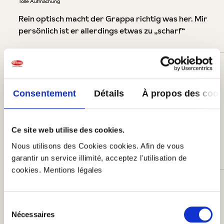
Tolle Aufmachung
Rein optisch macht der Grappa richtig was her. Mir
persönlich ist er allerdings etwas zu „scharf“
15 janvier 2016 15:04
Consentement
Détails
À propos des cook
Évaluation avec une note de 5 sur 5 étoiles
Kauf lohnt sich!
Dieser Grappa hat einen ganz erlesenen, guten
Ce site web utilise des cookies.
Geschmack. Er schmeckt unglaublich weich und
Nous utilisons des Cookies cookies. Afin de vous
köstlich. Der Kauf lohnt sich!
garantir un service illimité, acceptez l'utilisation de
cookies. Mentions légales
11 janvier 2016 08:14
Sélection
Nécessaires
du
Évaluation avec une note de 5 sur 5 étoiles
Für besondere Momente!