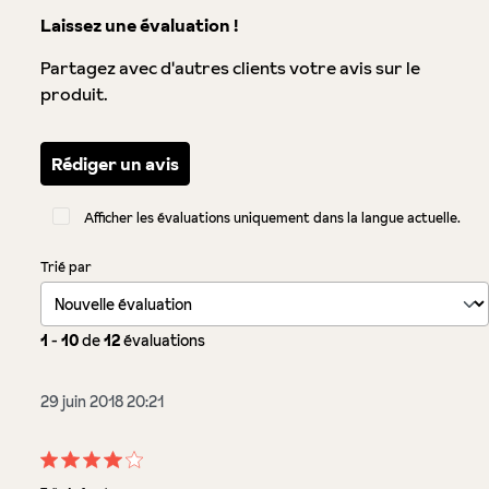
Laissez une évaluation !
Partagez avec d'autres clients votre avis sur le
produit.
Rédiger un avis
Afficher les évaluations uniquement dans la langue actuelle.
Trié par
1
-
10
de
12
évaluations
29 juin 2018 20:21
Évaluation avec une note de 4 sur 5 étoiles