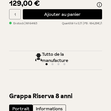
129,00 €
Quantité de produit : Entrez la quantité souhaitée ou utilisez 
Ajouter au panier
En stock
| №
64163
Quantité
1 x 0,7l
PB : 184,29€/l
Tutto de la
manufacture
Grappa Riserva 8 anni
Portrait
Informations