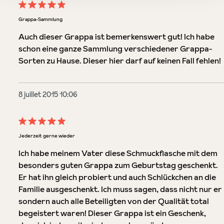
Évaluation avec une note de 5 sur 5 étoiles
Grappa-Sammlung
Auch dieser Grappa ist bemerkenswert gut! Ich habe
schon eine ganze Sammlung verschiedener Grappa-
Sorten zu Hause. Dieser hier darf auf keinen Fall fehlen!
8 juillet 2015 10:06
Évaluation avec une note de 5 sur 5 étoiles
Jederzeit gerne wieder
Ich habe meinem Vater diese Schmuckflasche mit dem
besonders guten Grappa zum Geburtstag geschenkt.
Er hat ihn gleich probiert und auch Schlückchen an die
Familie ausgeschenkt. Ich muss sagen, dass nicht nur er
sondern auch alle Beteiligten von der Qualität total
begeistert waren! Dieser Grappa ist ein Geschenk,