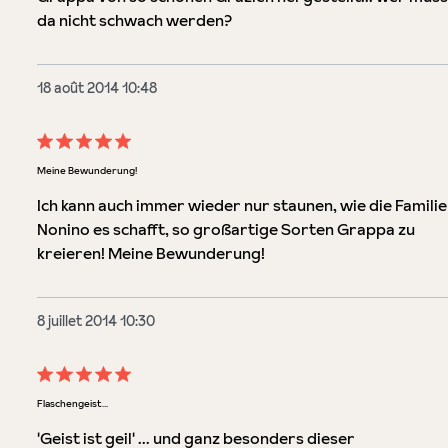
da nicht schwach werden?
18 août 2014 10:48
Évaluation avec une note de 5 sur 5 étoiles
Meine Bewunderung!
Ich kann auch immer wieder nur staunen, wie die Familie
Nonino es schafft, so großartige Sorten Grappa zu
kreieren! Meine Bewunderung!
8 juillet 2014 10:30
Évaluation avec une note de 5 sur 5 étoiles
Flaschengeist...
'Geist ist geil' ... und ganz besonders dieser