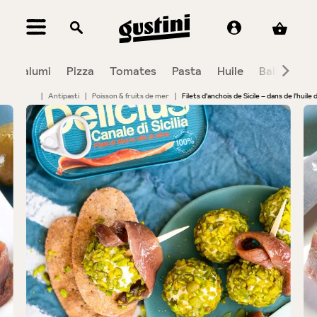
tenu principal
Salumi
Pizza
Tomates
Pasta
Huile
Balsamiqu
|
Antipasti
|
Poisson & fruits de mer
|
Filets d'anchois de Sicile – dans de l'huile d
Bildergalerie überspringen