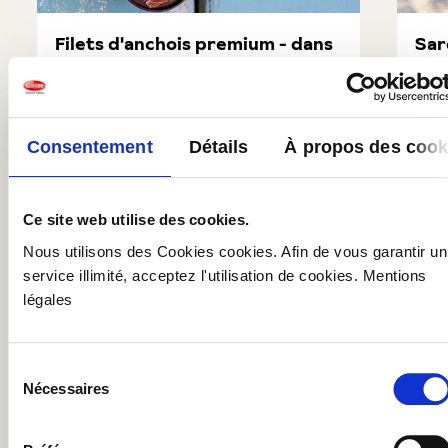
Filets d'anchois premium - dans
Sar
de l'huile olive
(av
(2)
Note moyenne de 5 sur 5 étoiles
Note
3,99 €
3,
Consentement
Détails
À propos des cook
Filets d'anchois premium - dans de l'huile olive
Sard
Ajouter au panier
En stock
| №
74117
Quantité
1 x 16g
PB : 249,38€/kg
En st
Ce site web utilise des cookies.
Nous utilisons des Cookies cookies. Afin de vous garantir un
0 sur 0 évaluations
service illimité, acceptez l'utilisation de cookies. Mentions
légales
Note moyenne de 0 sur 5 étoiles
Laissez une évaluation !
Partagez avec d'autres clients votre avis sur le
Sélection
produit.
Nécessaires
du
consentement