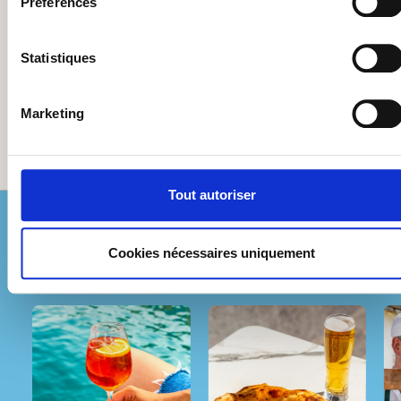
Préférences
Rédiger un avis
Afficher les évaluations uniquement dans la langue actuelle.
Statistiques
Marketing
Aucun avis n'a été trouvé. Partagez vos idées avec
d'autres personnes.
Tout autoriser
Suivez-
Instagram
Cookies nécessaires uniquement
nous sur