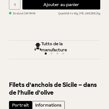
Quantité de produit : Entrez la quantité souhaitée ou utilisez 
Ajouter au panier
En stock
| №
74118
Quantité
1 x 16g
PB : 249,38€/kg
Tutto de la
manufacture
Filets d'anchois de Sicile – dans
de l'huile d'olive
Portrait
Informations