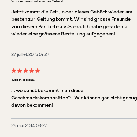
Wunderbares toskanisches Gebäck!
Jetzt kommt die Zeit, in der dieses Gebäck wieder am
besten zur Geltung kommt. Wir sind grosse Freunde
von diesem Panforte aus Siena. Ich habe gerade mal
wieder eine grössere Bestellung aufgegeben!
27 juillet 2015 07:27
Évaluation avec une note de 5 sur 5 étoiles
Typisch Toskana...
... wo sonst bekommt man diese
Geschmackskomposition? - Wir können gar nicht genug
davon bekommen!
25 mai 2014 09:27