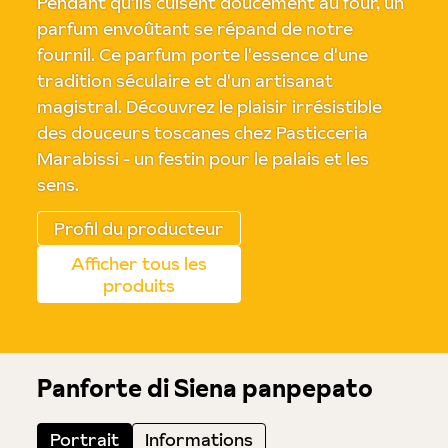
Pendant qu'ils cuisent doucement au four, un
parfum envoûtant se répand de notre
fournil. Ce parfum porte l'essence d'une
tradition séculaire et d'un artisanat
magistral. Découvrez le plaisir irrésistible
des douceurs toscanes chez Pasticceria
Marabissi - un festin pour le palais et les
sens.
Profil du producteur
Afficher tous les
produits
Panforte di Siena panpepato
Portrait
Informations