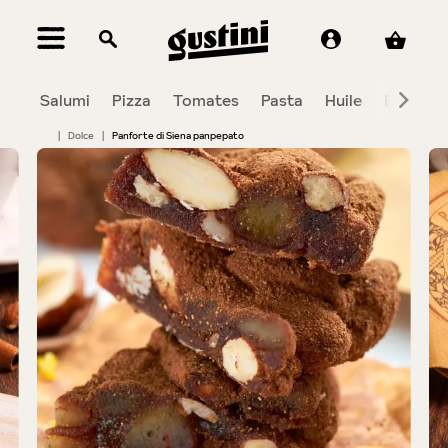
tenu principal
Salumi
Pizza
Tomates
Pasta
Huile
Balsami
|
Dolce
|
Panforte di Siena panpepato
Bildergalerie überspringen