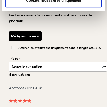
Cookies nécessaires uniquement
Laissez une évaluation !
Partagez avec d'autres clients votre avis sur le
produit.
Rédiger un avis
Afficher les évaluations uniquement dans la langue actuelle.
Trié par
4
évaluations
4 octobre 2015 04:38
Évaluation avec une note de 5 sur 5 étoiles