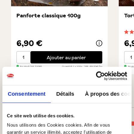
Panforte classique 100g
Tor
Note
6,90 €
6,
Panforte classique 100g
Tort
Ajouter au panier
En stock
| №
70095
Quantité
1 x 100g
PB : 69,00€/kg
En st
4 sur 4 évaluations
Consentement
Détails
À propos des cook
Note moyenne de 5 sur 5 étoiles
5 de 5 Étoiles
Ce site web utilise des cookies.
Parfait (4)
Nous utilisons des Cookies cookies. Afin de vous
100%
garantir un service illimité, acceptez l'utilisation de