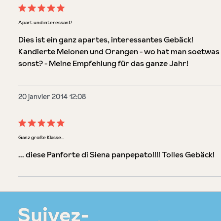
Évaluation avec une note de 5 sur 5 étoiles
Apart und interessant!
Dies ist ein ganz apartes, interessantes Gebäck!
Kandierte Melonen und Orangen - wo hat man soetwas
sonst? - Meine Empfehlung für das ganze Jahr!
20 janvier 2014 12:08
Évaluation avec une note de 5 sur 5 étoiles
Ganz große Klasse...
... diese Panforte di Siena panpepato!!!! Tolles Gebäck!
Suivez-