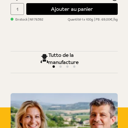
Quantité de produit : Entrez la quantité souhaitée ou utilisez 
Ajouter au panier
En stock
| №
76392
Quantité
1 x 100g
PB : 69,00€/kg
Tutto de la
manufacture