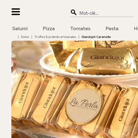
recherche
Passer à la navigation principale
Salumi
Pizza
Tomates
Pasta
H
|
Dolce
|
Truffes & pralinés artisanales
|
Giandujot Caramella
Bildergalerie überspringen