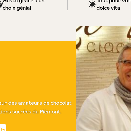
Gusto grâce à un
Tout pour vot
choix génial
dolce vita
e cœur des amateurs de chocolat
itions sucrées du Piémont.
its