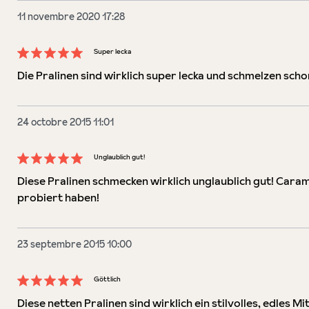
11 novembre 2020 17:28
Super lecka
Évaluation avec une note de 5 sur 5 étoiles
Die Pralinen sind wirklich super lecka und schmelzen scho
24 octobre 2015 11:01
Unglaublich gut!
Évaluation avec une note de 5 sur 5 étoiles
Diese Pralinen schmecken wirklich unglaublich gut! Cara
probiert haben!
23 septembre 2015 10:00
Göttlich
Évaluation avec une note de 5 sur 5 étoiles
Diese netten Pralinen sind wirklich ein stilvolles, edles 