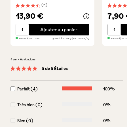
(5)
Note moyenne de 4.6 sur 5 étoiles
Note moye
13,90 €
7,90
Crema Gianduja
Vin rouge
Ajouter au panier
En stock
| №:
76568
Quantité
1 x 200g
PB : 69,50€/kg
En stock
| №:
6
4 sur 4 évaluations
5 de 5 Étoiles
Note moyenne de 5 sur 5 étoiles
Parfait (4)
100%
Très bien (0)
0%
Bien (0)
0%