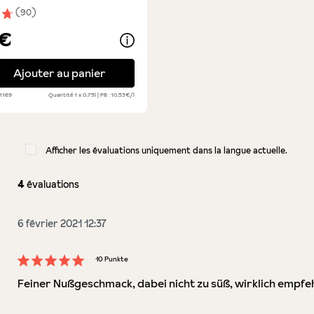
(90)
nne de 4.7 sur 5 étoiles
 €
 - Primitivo Puglia IGP
Ajouter au panier
1169
Quantité
1 x 0,75l
PB : 10,53€/l
Afficher les évaluations uniquement dans la langue actuelle.
4
évaluations
6 février 2021 12:37
10 Punkte
Évaluation avec une note de 5 sur 5 étoiles
Feiner Nußgeschmack, dabei nicht zu süß, wirklich empfe