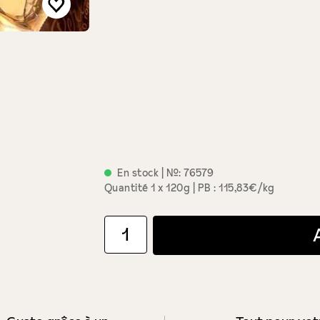
En stock
| №:
76579
Quantité
1 x 120g
PB : 115,83€/kg
Quantité de produit : Entrez la quantité souha