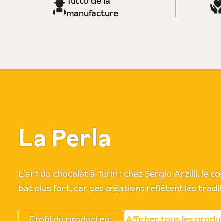
Tutto de la
manufacture
La Perla
L'art du chocolat à Turin : chez Sergio Arzilli, l
bat plus fort, car ses créations reflètent les trad
Profil du producteur
Afficher tous les produ