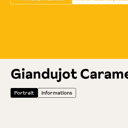
Giandujot Carame
Portrait
Informations