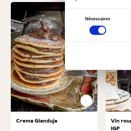
Produktgalerie überspringen
Sélection
Nécessaires
du
consentement
Crema Gianduja
Vin rou
IGP