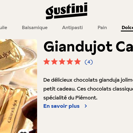
uile
Balsamique
Antipasti
Pain
Dolc
Giandujot Ca
(4)
Note moyenne de 5 sur 5 étoiles
De délicieux chocolats gianduja jol
petit cadeau. Ces chocolats classiqu
spécialité du Piémont.
En savoir plus