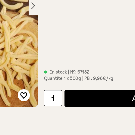
En stock
| №:
67182
Quantité
1 x 500g
PB : 9,98€/kg
Quantité de produit : Entrez la quantité souha