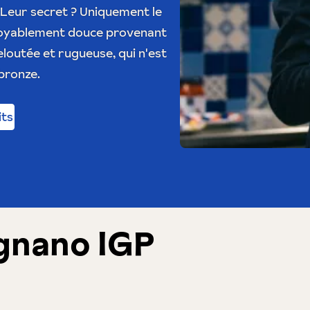
 Leur secret ? Uniquement le
ncroyablement douce provenant
eloutée et rugueuse, qui n'est
bronze.
its
gnano IGP