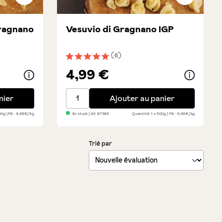
Gragnano
Vesuvio di Gragnano IGP
(6)
toiles
Note moyenne de 5 sur 5 étoiles
4,99 €
ano IGP
Vesuvio di Gragnano IGP
nier
Ajouter au panier
500g
PB : 9,98€/kg
En stock
| №:
67368
Quantité
1 x 500g
PB : 9,98€/kg
Trié par