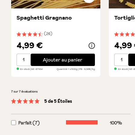
Spaghetti Gragnano
Tortigl
(26)
Note moyenne de 4.5 sur 5 étoiles
Note moye
4,99 €
4,99
Spaghetti Gragnano
Tortiglio
Ajouter au panier
En stock
| №:
67184
Quantité
1 x 500g
PB : 9,98€/kg
En stock
| №:
6
7 sur 7 évaluations
5 de 5 Étoiles
Note moyenne de 5 sur 5 étoiles
Parfait (7)
100%