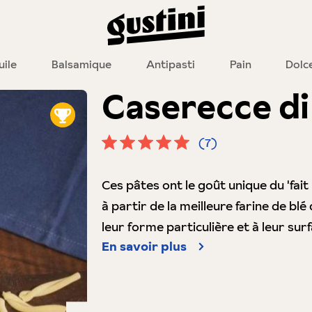
uile
Balsamique
Antipasti
Pain
Dolc
Caserecce d
(7)
Note moyenne de 5 sur 5 étoiles
Ces pâtes ont le goût unique du 'fait
à partir de la meilleure farine de blé
leur forme particulière et à leur su
En savoir plus