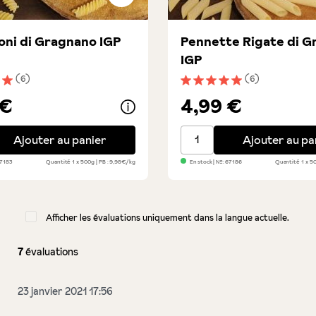
ioni di Gragnano IGP
Pennette Rigate di 
IGP
(6)
(6)
nne de 5 sur 5 étoiles
Note moyenne de 5 sur 5 é
 €
4,99 €
ni di Gragnano IGP
Pennette Rigate di Gragn
Ajouter au panier
Ajouter au pa
7183
Quantité
1 x 500g
PB : 9,98€/kg
En stock
| №:
67186
Quantité
1 x 
Afficher les évaluations uniquement dans la langue actuelle.
7
évaluations
23 janvier 2021 17:56