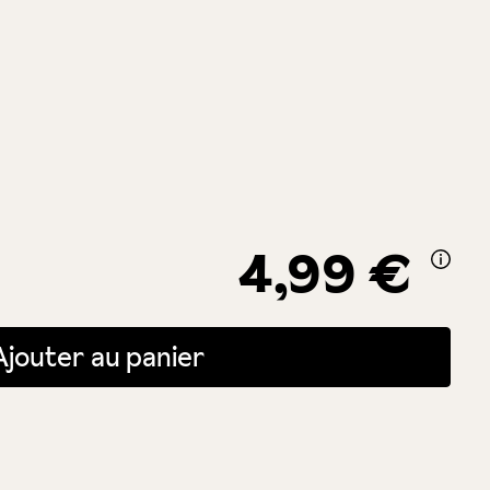
4,99 €
itée ou utilisez les boutons pour augmenter ou diminuer la quantité.
Ajouter au panier