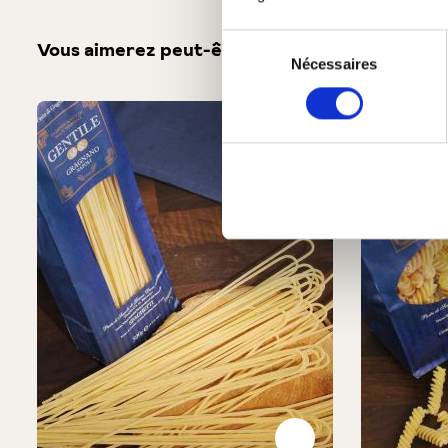
Sélection
Vous aimerez peut-être aussi
Nécessaires
du
consentement
Produktgalerie überspringen