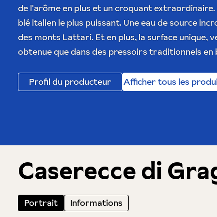
de l'arôme en plus et un croquant extraordinaire.
blé italien le plus puissant. Une eau de source i
des monts Lattari. Et en plus, la surface unique, v
obtenue que dans des pressoirs traditionnels en 
Profil du producteur
Afficher tous les produ
Caserecce di Gra
Portrait
Informations