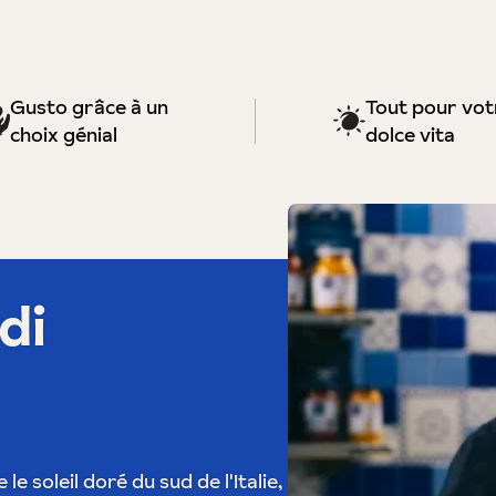
Gusto grâce à un
Tout pour vot
choix génial
dolce vita
di
e soleil doré du sud de l'Italie,