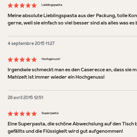
Lieblingspasta
Évaluation avec une note de 5 sur 5 étoiles
Meine absolute Lieblingspasta aus der Packung, tolle Ko
gerne, weil sie einfach so viel besser sind als alles was e
4 septembre 2015 11:27
Hochgenuss!
Évaluation avec une note de 5 sur 5 étoiles
Irgendwie schmeckt man es den Caserecce an, dass sie mit
Mahlzeit ist immer wieder ein Hochgenuss!
28 avril 2015 12:51
Superpasta
Évaluation avec une note de 5 sur 5 étoiles
Eine Superpasta, die schöne Abwechslung auf den Tisch
gefällts und die Flüssigkeit wird gut aufgenommen!