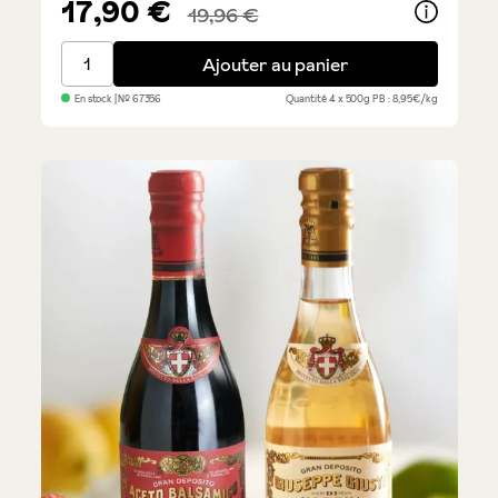
17,90 €
19,96 €
4x Gentile Pasta di Gragnano IGP
Ajouter au panier
En stock
| №
67356
Quantité
4 x 500g
PB : 8,95€/kg