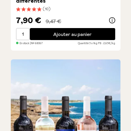
différentes
(10)
Note moyenne de 5 sur 5 étoiles
7,90 €
9,47 €
Molino Caputo - 3 types de farines différentes
Ajouter au panier
En stock
| №
68067
Quantité
3 x 1kg
PB : 2,63€/kg