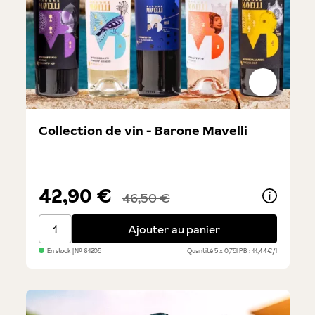
Collection de vin - Barone Mavelli
42,90 €
46,50 €
Collection de vin - Barone Mavelli
Ajouter au panier
En stock
| №
61205
Quantité
5 x 0,75l
PB : 11,44€/l