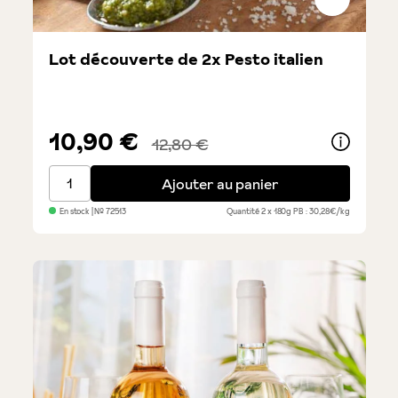
Lot découverte de 2x Pesto italien
10,90 €
12,80 €
Lot découverte de 2x Pesto italien
Ajouter au panier
En stock
| №
72513
Quantité
2 x 180g
PB : 30,28€/kg