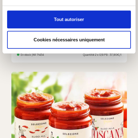
Duo d'huile d'olives
(2)
Tout autoriser
Note moyenne de 3 sur 5 étoiles
37,90 €
43,80 €
Cookies nécessaires uniquement
Duo d'huile d'olives
Ajouter au panier
En stock
| №
71434
Quantité
2 x 0,5l
PB : 37,90€/l