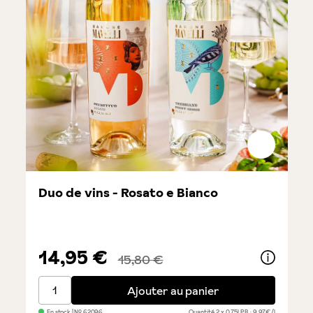
Duo de vins - Rosato e Bianco
14,95 €
15,80 €
Duo de vins - Rosato e Bianco
Ajouter au panier
En stock
| №
62096
Quantité
2 x 0,75l
PB : 9,97€/l