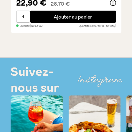
22,90 €
26,70 €
Enoteca - boissons sans alcool, lot économique de 3
Ajouter au panier
En stock
| №
65142
Quantité
3 x 0,75l
PB : 10,18€/l
Suivez-
Instagram
nous sur