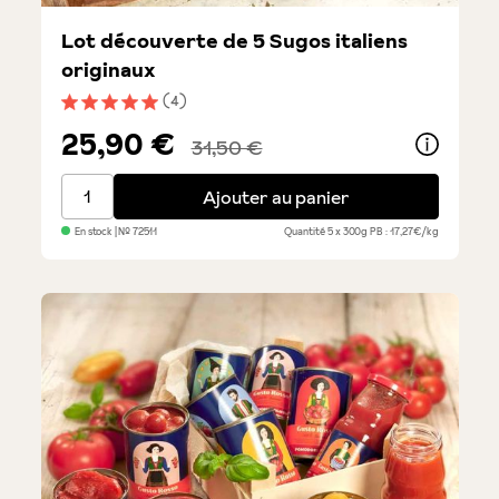
Lot découverte de 5 Sugos italiens
originaux
(4)
Note moyenne de 5 sur 5 étoiles
25,90 €
31,50 €
Lot découverte de 5 Sugos italiens originaux
Ajouter au panier
En stock
| №
72511
Quantité
5 x 300g
PB : 17,27€/kg