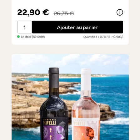
22,90 €
26,75 €
Terrazza - boissons sans alcool, lot économique de 3
Ajouter au panier
En stock
| №
65135
Quantité
3 x 0,75l
PB : 10,18€/l