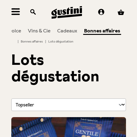
tenu principal
n
Dolce
Vins & Cie
Cadeaux
Bonnes affaires
|
Bonnes affaires
|
Lots dégustation
Lots
dégustation