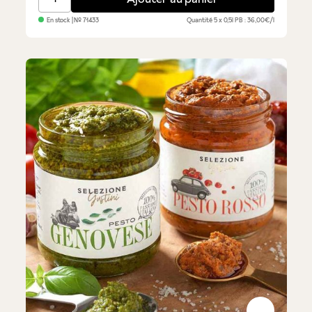
En stock
| №
71433
Quantité
5 x 0,5l
PB : 36,00€/l