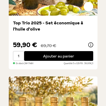
Top Trio 2025 - Set économique à
l'huile d'olive
59,90 €
69,70 €
Top Trio 2025 - Set économique à l'huile d'olive
Ajouter au panier
En stock
| №
71481
Quantité
3 x 0,5l
PB : 39,93€/l