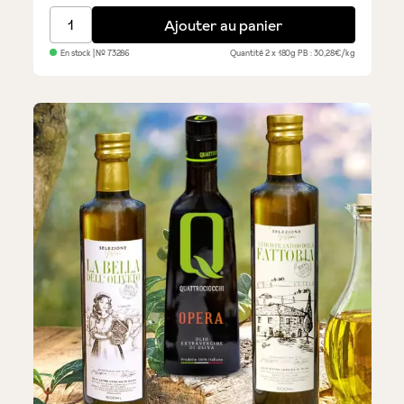
Olives Taggiasca - lot de 2 bocaux différents
Ajouter au panier
En stock
| №
73286
Quantité
2 x 180g
PB : 30,28€/kg