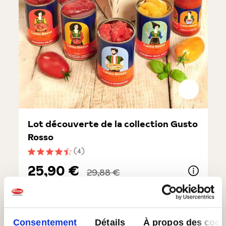
Lot découverte de la collection Gusto
Rosso
(4)
Note moyenne de 4.5 sur 5 étoiles
25,90 €
29,88 €
Lot découverte de la collection Gusto Rosso
Ajouter au panier
En stock
| №
81235
Quantité
1 x 1Set
PB : 25,90€/st
Consentement
Détails
À propos des cook