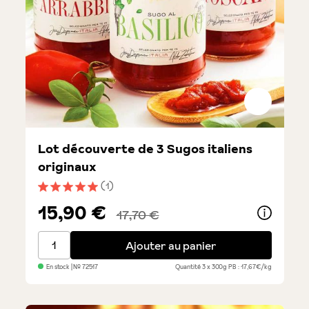
Lot découverte de 3 Sugos italiens
originaux
(1)
Note moyenne de 5 sur 5 étoiles
15,90 €
17,70 €
Lot découverte de 3 Sugos italiens originaux
Ajouter au panier
En stock
| №
72517
Quantité
3 x 300g
PB : 17,67€/kg