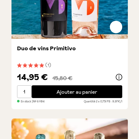
Duo de vins Primitivo
(1)
Note moyenne de 5 sur 5 étoiles
14,95 €
15,80 €
Duo de vins Primitivo
Ajouter au panier
En stock
| №
61194
Quantité
2 x 0,75l
PB : 9,97€/l