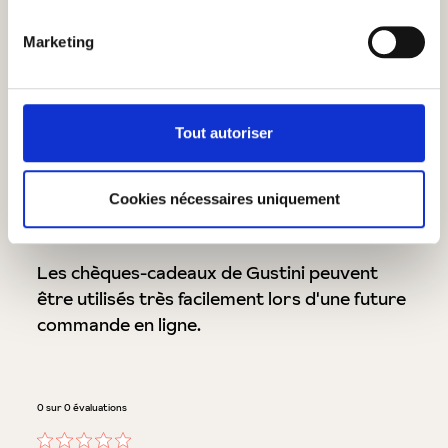
carte à volet.
Nous vous souhaitons beaucoup de plaisir en
Marketing
offrant ce cadeau !
Veuillez noter que l'achat d'un bon d'achat ne
Tout autoriser
peut pas faire l'objet d'une remise.
Information importante concernant
Cookies nécessaires uniquement
l'encaissement :
Les chèques-cadeaux de Gustini peuvent
être utilisés très facilement lors d'une future
commande en ligne.
0 sur 0 évaluations