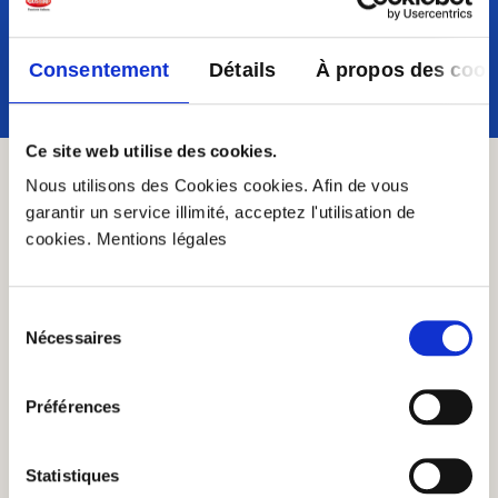
volontiers personnellement à l'encaisser.
Vous pouvez les contacter par e-mail à
serviceclient@gustini.fr ou par téléphone.
Consentement
Détails
À propos des cook
Ce site web utilise des cookies.
Bon d'achat de 100 euros via
Nous utilisons des Cookies cookies. Afin de vous
email
garantir un service illimité, acceptez l'utilisation de
cookies. Mentions légales
Portrait
Sélection
Nécessaires
Information importante pour l'achat :
du
consentement
Vous recevrez le bon d'achat de 100 euros
Préférences
par e-mail au plus tard un jour ouvrable
après votre commande et vous pourrez
Statistiques
l'imprimer vous-même. Il se plie comme une