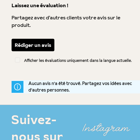
Note moyenne de 0 sur 5 étoiles
Laissez une évaluation !
Partagez avec d'autres clients votre avis sur le
produit.
Rédiger un avis
Afficher les évaluations uniquement dans la langue actuelle.
Aucun avis n'a été trouvé. Partagez vos idées avec
d'autres personnes.
Suivez-
Instagram
nous sur