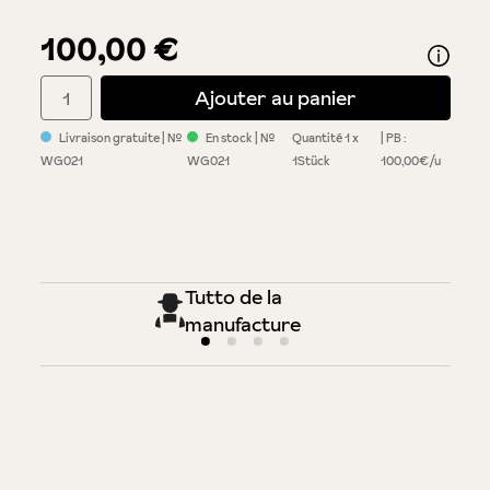
100,00 €
Quantité de produit : Entrez la quantité souhaitée ou utilisez 
Ajouter au panier
Livraison gratuite
| №
En stock
| №
Quantité
1 x
PB :
WG021
WG021
1Stück
100,00€/u
Tutto de la
manufacture