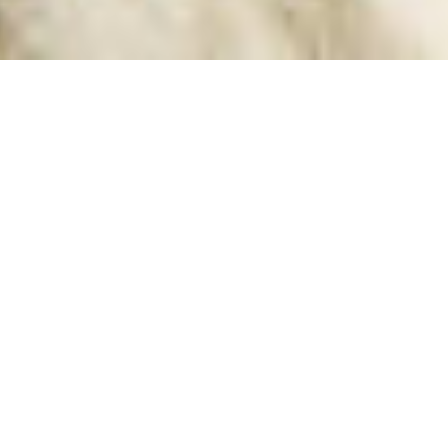
LASAGNE
VÉGÉTARIENNE À LA
COURGE ET AU PESTO
Ici, tu apprendras à préparer une lasagne
végétarienne avec de la courge, des courgettes, de la