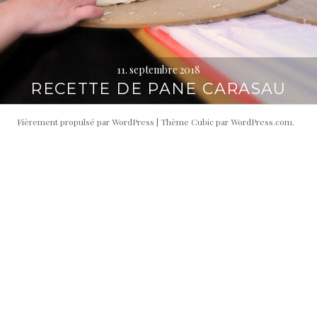
11. septembre 2018
RECETTE DE PANE CARASAU
Fièrement propulsé par WordPress
|
Thème Cubic par
WordPress.com
.