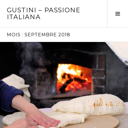
Aller
GUSTINI – PASSIONE
au
Tog
ITALIANA
contenu
Sid
principal
MOIS :
SEPTEMBRE 2018