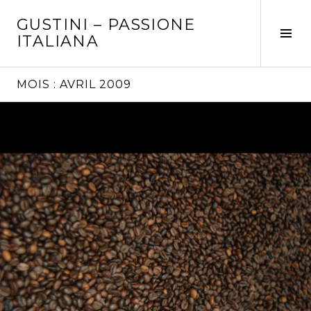
Aller
GUSTINI – PASSIONE
au
Tog
ITALIANA
contenu
Sid
principal
MOIS :
AVRIL 2009