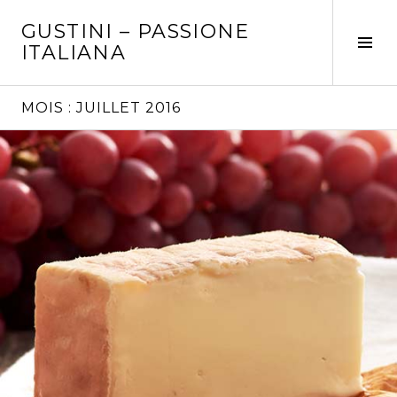
Aller
GUSTINI – PASSIONE
au
Tog
ITALIANA
contenu
Sid
principal
MOIS :
JUILLET 2016