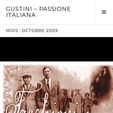
Aller
GUSTINI – PASSIONE
au
Tog
ITALIANA
contenu
Sid
principal
MOIS :
OCTOBRE 2009