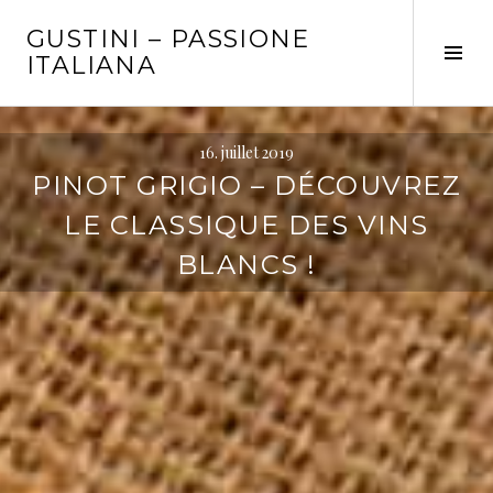
Aller
GUSTINI – PASSIONE
au
Tog
ITALIANA
contenu
Sid
principal
16. juillet 2019
PINOT GRIGIO – DÉCOUVREZ
LE CLASSIQUE DES VINS
BLANCS !